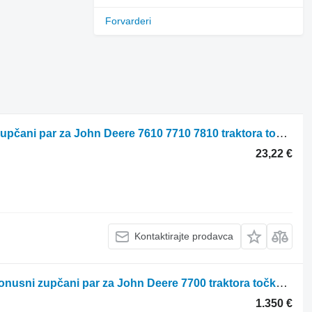
Forvarderi
John Deere 7610 7710 7810 Atak Konusni zupčanik Osovina Zupčanik konusni zupčani par za John Deere 7610 7710 7810 traktora točkaša
23,22 €
Kontaktirajte prodavca
John Deere 7700, 7600, 7610, 7710, Rear Axle Bevel Gear R95240, R93362, Re6 konusni zupčani par za John Deere 7700 traktora točkaša
1.350 €