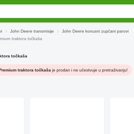
vi
John Deere transmisije
John Deere konusni zupčani parovi
mium traktora točkaša
ktora točkaša
Premium traktora točkaša
je prodan i ne učestvuje u pretraživanju!