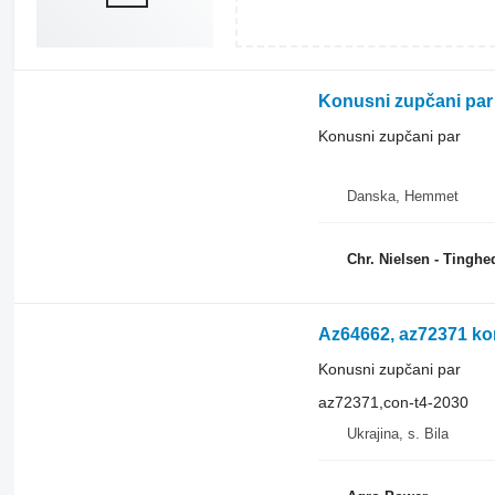
Konusni zupčani par 
Konusni zupčani par
Danska, Hemmet
Chr. Nielsen - Tingh
Az64662, az72371 kon
Konusni zupčani par
az72371,con-t4-2030
Ukrajina, s. Bila