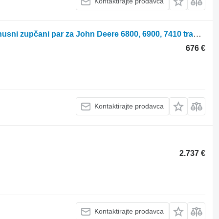
Kontaktirajte prodavca
John Deere 6800, 6900, 7410 Rear Axle Differential Gear Kit R74868, R105848 konusni zupčani par za John Deere 6800, 6900, 7410 traktora točkaša
676 €
Kontaktirajte prodavca
2.737 €
Kontaktirajte prodavca