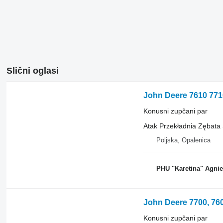
Slični oglasi
Konusni zupčani par
Atak Przekładnia Zębata
Poljska, Opalenica
PHU "Karetina" Agni
Konusni zupčani par