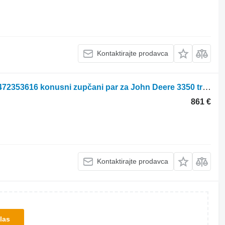
Kontaktirajte prodavca
John Deere 3350 Apl345, 350 Front Axle Bevel Gear Z19x42 4472.253.101, Al56 4472353616 konusni zupčani par za John Deere 3350 traktora točkaša
861 €
Kontaktirajte prodavca
las