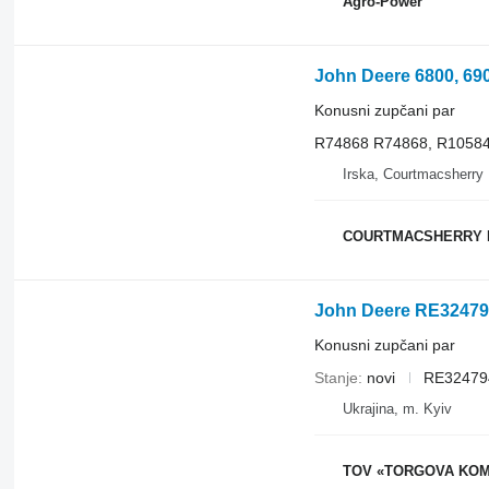
Agro-Power
Konusni zupčani par
R74868 R74868, R1058
Irska, Courtmacsherry
COURTMACSHERRY 
John Deere RE324794
Konusni zupčani par
Stanje
novi
RE32479
Ukrajina, m. Kyiv
TOV «TORGOVA KOMP