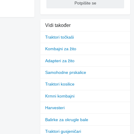
Potpišite se
Vidi također
Traktori točkaši
Kombajni za žito
Adapteri za žito
Samohodne prskalice
Traktori kosilice
Krmni kombajni
Harvesteri
Balirke za okrugle bale
Traktori gusjeničari