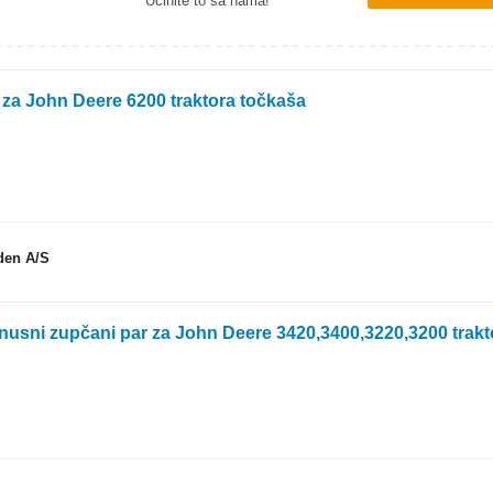
Učinite to sa nama!
za John Deere 6200 traktora točkaša
eden A/S
usni zupčani par za John Deere 3420,3400,3220,3200 trakt