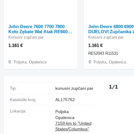
John Deere 7600 7700 7800
John Deere 6800 6900
Koło Zębate Wał Atak RE66071
DIJELOVI Zupčanika 
konusni zupčani par za John
Osovine RE52043 R1
Konusni zupčani par
Konusni zupčani par
Deere 7600 7700 7800 traktora
konusni zupčani par 
1.161 €
1.161 €
točkaša
Deere 6800 6900 trakt
točkaša
RE52043 R11531
Poljska, Opalenica
Poljska, Opalenica
1/1
Tip:
konusni zupčani par
Kataloški broj:
AL175762
Lokacija:
Poljska
Opalenica
7159 km to "United
States/Columbus"