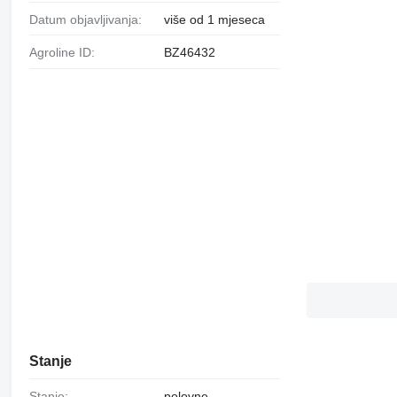
Datum objavljivanja:
više od 1 mjeseca
Agroline ID:
BZ46432
Stanje
Stanje:
polovne