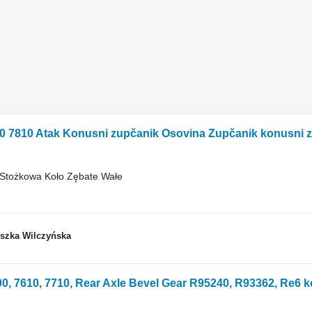
 Stożkowa Koło Zębate Wałe
eszka Wilczyńska