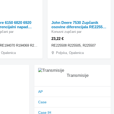
re 6150 6820 6920
John Deere 7530 Zupčanik
rencijalni napad
osovine diferencijala RE225508
 RE194070 R konusni
R225505, R225 konusni
pčani par
Konusni zupčani par
par za John Deere
zupčani par za John Deere
23,22 €
0, 6920 ,6930 traktora
7530 traktora točkaša
RE205828 RE194070 R194069 R205829
RE225508 R225505, R225507
, Opalenica
Poljska, Opalenica
Transmisije
AP
Case
Case IH