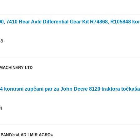
48
MACHINERY LTD
 konusni zupčani par za John Deere 8120 traktora točkaša
4
ANIYa «LAD I MIR AGRO»