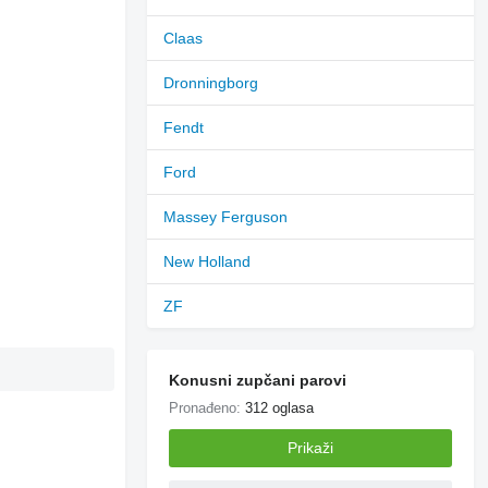
Claas
Dronningborg
Fendt
Ford
Massey Ferguson
New Holland
ZF
Konusni zupčani parovi
Pronađeno:
312 oglasa
Prikaži