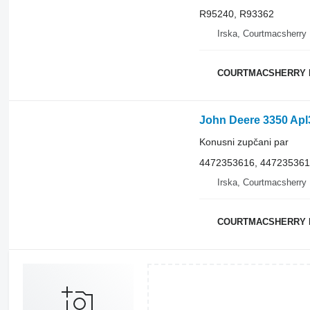
R95240, R93362
Irska, Courtmacsherry
COURTMACSHERRY 
Konusni zupčani par
4472353616, 44723536
Irska, Courtmacsherry
COURTMACSHERRY 