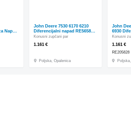
John Deere 7530 6170 6210
John Dee
za Napad
Diferencijalni napad RE565816
6930 Dife
1531
RE325246 R22550 konusni
RE205828
Konusni zupčani par
Konusni zu
za John
zupčani par za John Deere
zupčani 
1.161 €
1.161 €
ora
7530 6170 6210 traktora
6150, 682
točkaša
točkaša
Poljska, Opalenica
Poljska