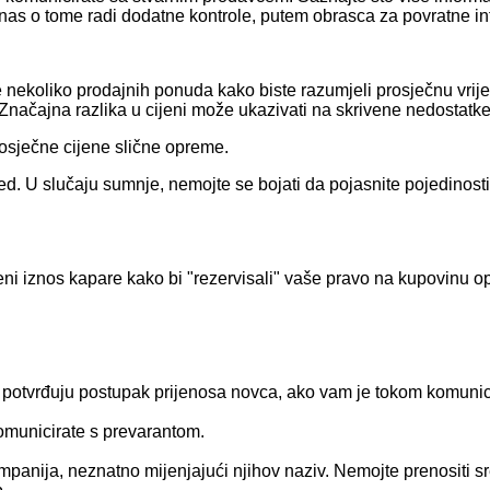
nas o tome radi dodatne kontrole, putem obrasca za povratne in
ajte nekoliko prodajnih ponuda kako biste razumjeli prosječnu v
ačajna razlika u cijeni može ukazivati ​​na skrivene nedostatke 
rosječne cijene slične opreme.
d. U slučaju sumnje, nemojte se bojati da pojasnite pojedinosti,
eni iznos kapare kako bi "rezervisali" vaše pravo na kupovinu o
 potvrđuju postupak prijenosa novca, ako vam je tokom komunic
komunicirate s prevarantom.
kompanija, neznatno mijenjajući njihov naziv. Nemojte prenositi 