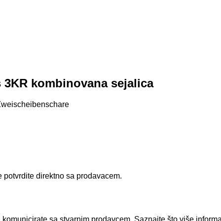
 3KR kombinovana sejalica
 Zweischeibenschare
e potvrdite direktno sa prodavacem.
i vi komunicirate sa stvarnim prodavcem. Saznajte što više infor