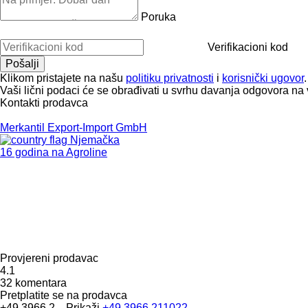
Poruka
Verifikacioni kod
Klikom pristajete na našu
politiku privatnosti
i
korisnički ugovor
.
Vaši lični podaci će se obrađivati ​​u svrhu davanja odgovora na 
Kontakti prodavca
Merkantil Export-Import GmbH
Njemačka
16 godina na Agroline
Provjereni prodavac
4.1
32 komentara
Pretplatite se na prodavca
+49 3966 2...
Prikaži
+49 3966 211022