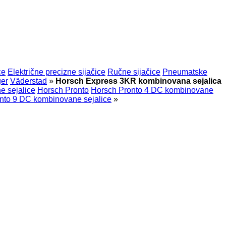
ce
Električne precizne sijačice
Ručne sijačice
Pneumatske
ger
Väderstad
»
Horsch Express 3KR kombinovana sejalica
e sejalice
Horsch Pronto
Horsch Pronto 4 DC kombinovane
nto 9 DC kombinovane sejalice
»