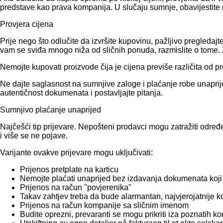
predstave kao prava kompanija. U slučaju sumnje, obavijestite 
Provjera cijena
Prije nego što odlučite da izvršite kupovinu, pažljivo pregled
vam se sviđa mnogo niža od sličnih ponuda, razmislite o tome. Zn
Nemojte kupovati proizvode čija je cijena previše različita od p
Ne dajte saglasnost na sumnjive zaloge i plaćanje robe unaprije
autentičnost dokumenata i postavljajte pitanja.
Sumnjivo plaćanje unaprijed
Najčešći tip prijevare. Nepošteni prodavci mogu zatražiti određ
i više se ne pojave.
Varijante ovakve prijevare mogu uključivati:
Prijenos pretplate na karticu
Nemojte plaćati unaprijed bez izdavanja dokumenata koji
Prijenos na račun "povjerenika"
Takav zahtjev treba da bude alarmantan, najvjerojatnije 
Prijenos na račun kompanije sa sličnim imenom
Budite oprezni, prevaranti se mogu prikriti iza poznatih 