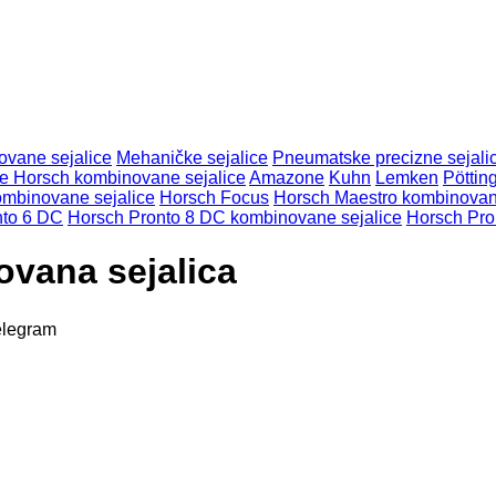
vane sejalice
Mehaničke sejalice
Pneumatske precizne sejali
e Horsch kombinovane sejalice
Amazone
Kuhn
Lemken
Pöttin
ombinovane sejalice
Horsch Focus
Horsch Maestro kombinovan
nto 6 DC
Horsch Pronto 8 DC kombinovane sejalice
Horsch Pro
vana sejalica
elegram