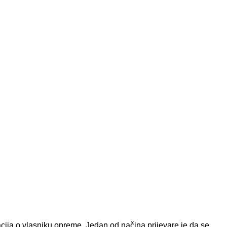
macija o vlasniku opreme. Jedan od načina prijevare je da se