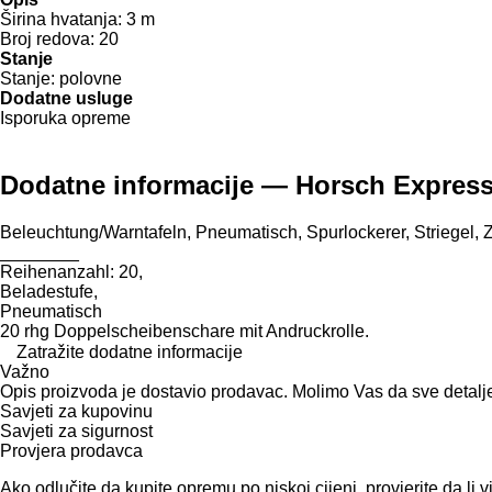
Širina hvatanja:
3 m
Broj redova:
20
Stanje
Stanje:
polovne
Dodatne usluge
Isporuka opreme
Dodatne informacije — Horsch Express
Beleuchtung/Warntafeln, Pneumatisch, Spurlockerer, Striegel,
________
Reihenanzahl: 20,
Beladestufe,
Pneumatisch
20 rhg Doppelscheibenschare mit Andruckrolle.
Zatražite dodatne informacije
Važno
Opis proizvoda je dostavio prodavac. Molimo Vas da sve detalj
Savjeti za kupovinu
Savjeti za sigurnost
Provjera prodavca
Ako odlučite da kupite opremu po niskoj cijeni, provjerite da l