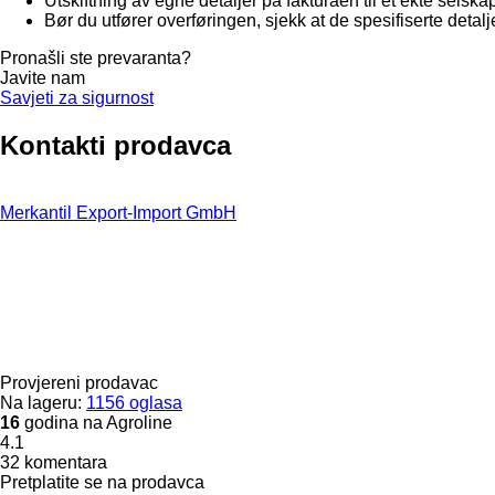
Utskiftning av egne detaljer på fakturaen til et ekte selska
Bør du utfører overføringen, sjekk at de spesifiserte detalje
Pronašli ste prevaranta?
Javite nam
Savjeti za sigurnost
Kontakti prodavca
Merkantil Export-Import GmbH
Provjereni prodavac
Na lageru:
1156 oglasa
16
godina na Agroline
4.1
32 komentara
Pretplatite se na prodavca