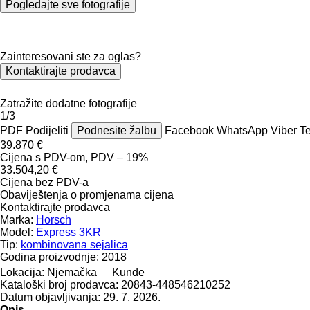
Pogledajte sve fotografije
Zainteresovani ste za oglas?
Kontaktirajte prodavca
Zatražite dodatne fotografije
1/3
PDF
Podijeliti
Podnesite žalbu
Facebook
WhatsApp
Viber
T
39.870 €
Cijena s PDV-om, PDV – 19%
33.504,20 €
Cijena bez PDV-a
Obaviještenja o promjenama cijena
Kontaktirajte prodavca
Marka:
Horsch
Model:
Express 3KR
Tip:
kombinovana sejalica
Godina proizvodnje:
2018
Lokacija:
Njemačka
Kunde
Kataloški broj prodavca:
20843-448546210252
Datum objavljivanja:
29. 7. 2026.
Opis