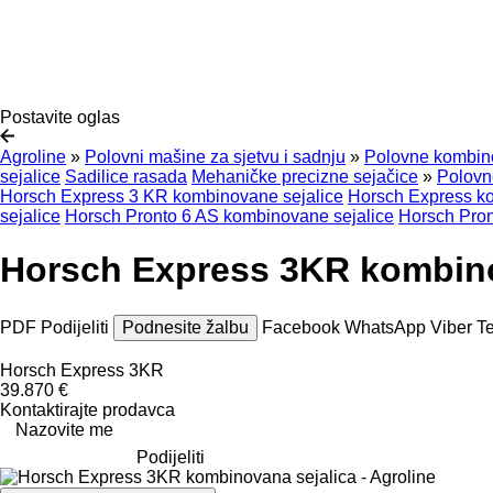
Postavite oglas
Agroline
»
Polovni mašine za sjetvu i sadnju
»
Polovne kombino
sejalice
Sadilice rasada
Mehaničke precizne sejačice
»
Polovn
Horsch Express 3 KR kombinovane sejalice
Horsch Express k
sejalice
Horsch Pronto 6 AS kombinovane sejalice
Horsch Pro
Horsch Express 3KR kombino
PDF
Podijeliti
Podnesite žalbu
Facebook
WhatsApp
Viber
T
Horsch Express 3KR
39.870 €
Kontaktirajte prodavca
Nazovite me
Podijeliti