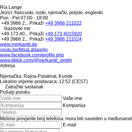
Ria Lange
Jezici:
francuski, ruski, njemački, poljski, engleski
Pon - Pet
07:00 - 18:00
+49 3966 2...
Prikaži
+49 3966 211022
Nazovite me
+49 173 40...
Prikaži
+49 173 4015920
+49 3966 2...
Prikaži
+49 3966 211024
www.merkantil.de
youtu.be/MsaLddaiq4o
www.facebook.com/profile.php
www.tiktok.com/@merkantil_gmbh
Adresa
Njemačka, Rajna-Palatinat, Kunde
Lokalno vrijeme prodavaca: 12:52 (CEST)
Zatražite sastanak
Pošalji poruku
Vaše ime
Kompanija
Molimo provjerite broj telefona: mora biti naveden u međunaro
E-mail