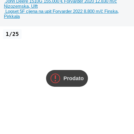
John Deere 1510G
155.000 €
Forvarder
2020
12.830 m/č
Nizozemska, Ulft
Logset 5F
cijena na upit
Forvarder
2022
8.800 m/č
Finska,
Pirkkala
1/25
Prodato