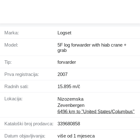
Marka:
Logset
Model:
5F log forwarder with hiab crane +
grab
Tip:
forvarder
Prva registracija:
2007
Radnih sati:
15.895 m/č
Lokacija:
Nizozemska
Zevenbergen
6496 km to "United States/Columbus"
Kataloški broj prodavca:
339680858
Datum objavljivanja:
više od 1 mjeseca