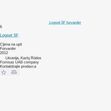
Logset 5F forvarder
6
Logset 5F
Cijena na upit
Forvarder
2012
Litvanija, Kazlų Rūdos
Fomisas UAB company
Kontaktirajte prodavca