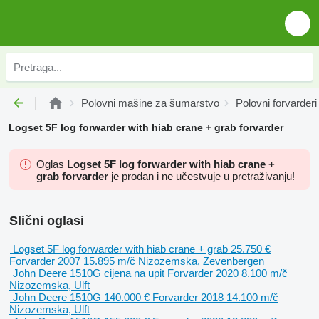
Polovni mašine za šumarstvo
Polovni forvarderi
Logset 5F log forwarder with hiab crane + grab forvarder
Oglas
Logset 5F log forwarder with hiab crane +
grab forvarder
je prodan i ne učestvuje u pretraživanju!
Slični oglasi
Logset 5F log forwarder with hiab crane + grab
25.750 €
Forvarder
2007
15.895 m/č
Nizozemska, Zevenbergen
John Deere 1510G
cijena na upit
Forvarder
2020
8.100 m/č
Nizozemska, Ulft
John Deere 1510G
140.000 €
Forvarder
2018
14.100 m/č
Nizozemska, Ulft