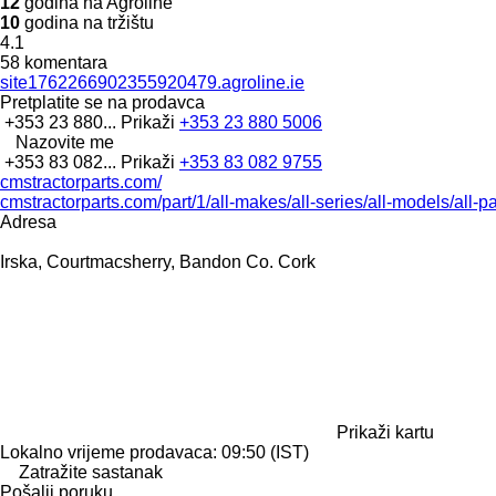
12
godina na Agroline
10
godina na tržištu
4.1
58 komentara
site1762266902355920479.agroline.ie
Pretplatite se na prodavca
+353 23 880...
Prikaži
+353 23 880 5006
Nazovite me
+353 83 082...
Prikaži
+353 83 082 9755
cmstractorparts.com/
cmstractorparts.com/part/1/all-makes/all-series/all-models/all-p
Adresa
Irska, Courtmacsherry, Bandon Co. Cork
Prikaži kartu
Lokalno vrijeme prodavaca: 09:50 (IST)
Zatražite sastanak
Pošalji poruku