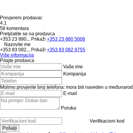
Provjereni prodavac
4.1
58 komentara
Pretplatite se na prodavca
+353 23 880...
Prikaži
+353 23 880 5006
Nazovite me
+353 83 082...
Prikaži
+353 83 082 9755
Više informacija
Pitajte prodavca
Vaše ime
Kompanija
Molimo provjerite broj telefona: mora biti naveden u međunaro
E-mail
Poruka
Verifikacioni kod