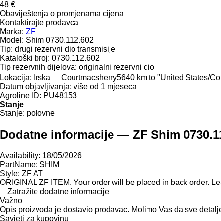
48 €
Obaviještenja o promjenama cijena
Kontaktirajte prodavca
Marka:
ZF
Model:
Shim 0730.112.602
Tip:
drugi rezervni dio transmisije
Kataloški broj:
0730.112.602
Tip rezervnih dijelova:
originalni rezervni dio
Lokacija:
Irska
Courtmacsherry
5640 km to "United States/C
Datum objavljivanja:
više od 1 mjeseca
Agroline ID:
PU48153
Stanje
Stanje:
polovne
Dodatne informacije — ZF Shim 0730.1
Availability: 18/05/2026
PartName: SHIM
Style: ZF AT
ORIGINAL ZF ITEM. Your order will be placed in back order. Le
Zatražite dodatne informacije
Važno
Opis proizvoda je dostavio prodavac. Molimo Vas da sve detalj
Savjeti za kupovinu