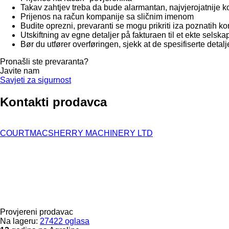
Takav zahtjev treba da bude alarmantan, najvjerojatnije 
Prijenos na račun kompanije sa sličnim imenom
Budite oprezni, prevaranti se mogu prikriti iza poznatih 
Utskiftning av egne detaljer på fakturaen til et ekte selska
Bør du utfører overføringen, sjekk at de spesifiserte detalje
Pronašli ste prevaranta?
Javite nam
Savjeti za sigurnost
Kontakti prodavca
COURTMACSHERRY MACHINERY LTD
Provjereni prodavac
Na lageru:
27422 oglasa