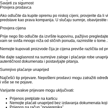
Savjeti za sigurnost
Provjera prodavca
Ako odlučite da kupite opremu po niskoj cijeni, provjerite da l
predstave kao prava kompanija. U slučaju sumnje, obavijestite 
Provjera cijena
Prije nego što odlučite da izvršite kupovinu, pažljivo pregled
vam se sviđa mnogo niža od sličnih ponuda, razmislite o tome. Zn
Nemojte kupovati proizvode čija je cijena previše različita od p
Ne dajte saglasnost na sumnjive zaloge i plaćanje robe unaprije
autentičnost dokumenata i postavljajte pitanja.
Sumnjivo plaćanje unaprijed
Najčešći tip prijevare. Nepošteni prodavci mogu zatražiti određ
i više se ne pojave.
Varijante ovakve prijevare mogu uključivati:
Prijenos pretplate na karticu
Nemojte plaćati unaprijed bez izdavanja dokumenata koji
Prijenos na račun "povjerenika"