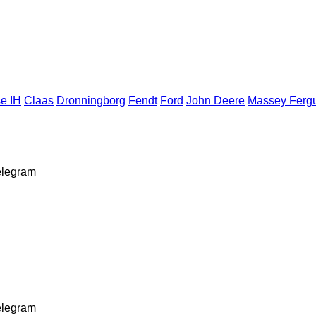
e IH
Claas
Dronningborg
Fendt
Ford
John Deere
Massey Ferg
elegram
elegram