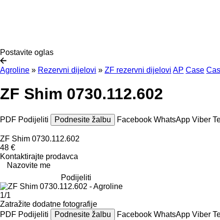
Postavite oglas
Agroline
»
Rezervni dijelovi
»
ZF rezervni dijelovi
AP
Case
Cas
ZF Shim 0730.112.602
PDF
Podijeliti
Podnesite žalbu
Facebook
WhatsApp
Viber
T
ZF Shim 0730.112.602
48 €
Kontaktirajte prodavca
Nazovite me
Podijeliti
1/1
Zatražite dodatne fotografije
PDF
Podijeliti
Podnesite žalbu
Facebook
WhatsApp
Viber
T