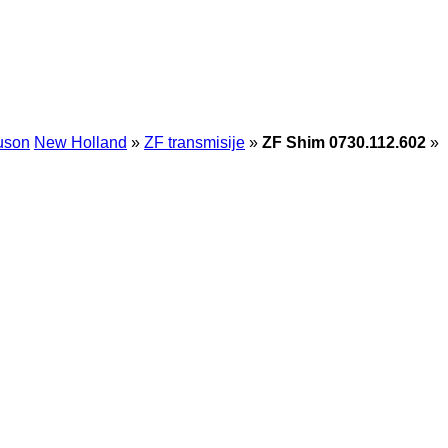
uson
New Holland
»
ZF transmisije
»
ZF Shim 0730.112.602
»