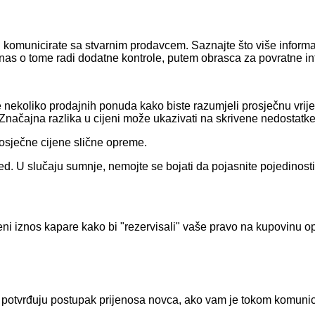
i vi komunicirate sa stvarnim prodavcem. Saznajte što više infor
nas o tome radi dodatne kontrole, putem obrasca za povratne in
ajte nekoliko prodajnih ponuda kako biste razumjeli prosječnu v
ačajna razlika u cijeni može ukazivati ​​na skrivene nedostatke 
rosječne cijene slične opreme.
d. U slučaju sumnje, nemojte se bojati da pojasnite pojedinosti,
eni iznos kapare kako bi "rezervisali" vaše pravo na kupovinu o
 potvrđuju postupak prijenosa novca, ako vam je tokom komunic