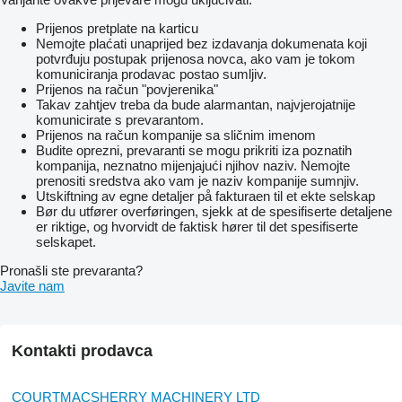
Prijenos pretplate na karticu
Nemojte plaćati unaprijed bez izdavanja dokumenata koji
potvrđuju postupak prijenosa novca, ako vam je tokom
komuniciranja prodavac postao sumljiv.
Prijenos na račun "povjerenika"
Takav zahtjev treba da bude alarmantan, najvjerojatnije
komunicirate s prevarantom.
Prijenos na račun kompanije sa sličnim imenom
Budite oprezni, prevaranti se mogu prikriti iza poznatih
kompanija, neznatno mijenjajući njihov naziv. Nemojte
prenositi sredstva ako vam je naziv kompanije sumnjiv.
Utskiftning av egne detaljer på fakturaen til et ekte selskap
Bør du utfører overføringen, sjekk at de spesifiserte detaljene
er riktige, og hvorvidt de faktisk hører til det spesifiserte
selskapet.
Pronašli ste prevaranta?
Javite nam
Kontakti prodavca
COURTMACSHERRY MACHINERY LTD