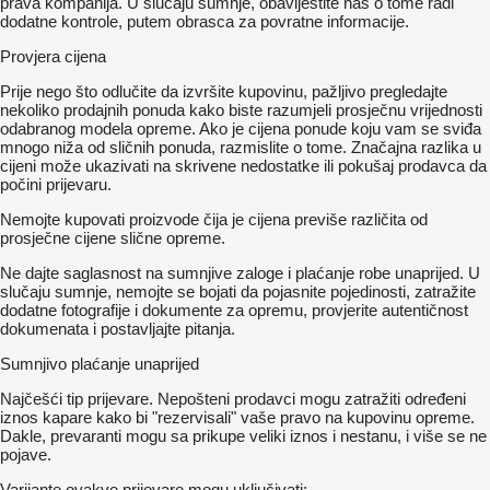
prava kompanija. U slučaju sumnje, obavijestite nas o tome radi
dodatne kontrole, putem obrasca za povratne informacije.
Provjera cijena
Prije nego što odlučite da izvršite kupovinu, pažljivo pregledajte
nekoliko prodajnih ponuda kako biste razumjeli prosječnu vrijednosti
odabranog modela opreme. Ako je cijena ponude koju vam se sviđa
mnogo niža od sličnih ponuda, razmislite o tome. Značajna razlika u
cijeni može ukazivati ​​na skrivene nedostatke ili pokušaj prodavca da
počini prijevaru.
Nemojte kupovati proizvode čija je cijena previše različita od
prosječne cijene slične opreme.
Ne dajte saglasnost na sumnjive zaloge i plaćanje robe unaprijed. U
slučaju sumnje, nemojte se bojati da pojasnite pojedinosti, zatražite
dodatne fotografije i dokumente za opremu, provjerite autentičnost
dokumenata i postavljajte pitanja.
Sumnjivo plaćanje unaprijed
Najčešći tip prijevare. Nepošteni prodavci mogu zatražiti određeni
iznos kapare kako bi "rezervisali" vaše pravo na kupovinu opreme.
Dakle, prevaranti mogu sa prikupe veliki iznos i nestanu, i više se ne
pojave.
Varijante ovakve prijevare mogu uključivati: