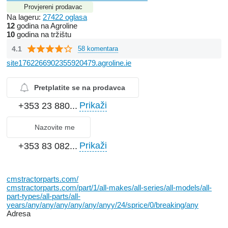
Provjereni prodavac
Na lageru:
27422 oglasa
12
godina na Agroline
10
godina na tržištu
4.1
58 komentara
site1762266902355920479.agroline.ie
Pretplatite se na prodavca
Prikaži
+353 23 880...
Nazovite me
Prikaži
+353 83 082...
cmstractorparts.com/
cmstractorparts.com/part/1/all-makes/all-series/all-models/all-
part-types/all-parts/all-
years/any/any/any/any/any/anyy/24/sprice/0/breaking/any
Adresa