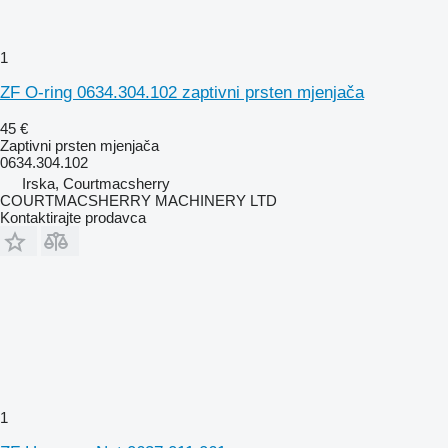
1
ZF O-ring 0634.304.102 zaptivni prsten mjenjača
45 €
Zaptivni prsten mjenjača
0634.304.102
Irska, Courtmacsherry
COURTMACSHERRY MACHINERY LTD
Kontaktirajte prodavca
1