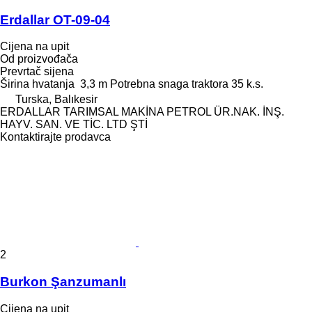
Erdallar OT-09-04
Cijena na upit
Od proizvođača
Prevrtač sijena
Širina hvatanja
3,3 m
Potrebna snaga traktora
35 k.s.
Turska, Balıkesir
ERDALLAR TARIMSAL MAKİNA PETROL ÜR.NAK. İNŞ.
HAYV. SAN. VE TİC. LTD ŞTİ
Kontaktirajte prodavca
2
Burkon Şanzumanlı
Cijena na upit