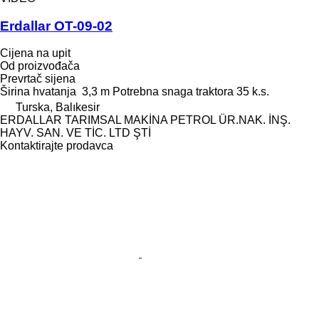
Erdallar OT-09-02
Cijena na upit
Od proizvođača
Prevrtač sijena
Širina hvatanja
3,3 m
Potrebna snaga traktora
35 k.s.
Turska, Balıkesir
ERDALLAR TARIMSAL MAKİNA PETROL ÜR.NAK. İNŞ.
HAYV. SAN. VE TİC. LTD ŞTİ
Kontaktirajte prodavca