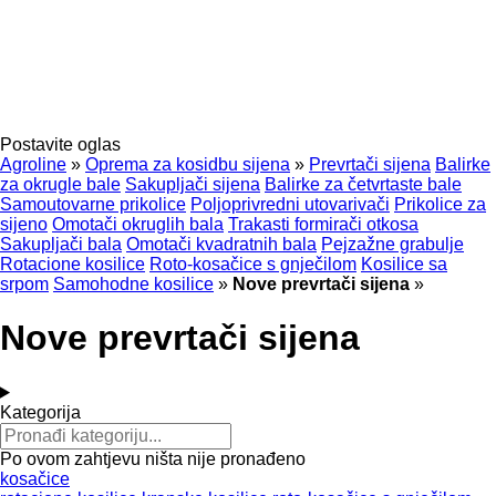
Postavite oglas
Agroline
»
Oprema za kosidbu sijena
»
Prevrtači sijena
Balirke
za okrugle bale
Sakupljači sijena
Balirke za četvrtaste bale
Samoutovarne prikolice
Poljoprivredni utovarivači
Prikolice za
sijeno
Omotači okruglih bala
Trakasti formirači otkosa
Sakupljači bala
Omotači kvadratnih bala
Pejzažne grabulje
Rotacione kosilice
Roto-kosačice s gnječilom
Kosilice sa
srpom
Samohodne kosilice
»
Nove prevrtači sijena
»
Nove prevrtači sijena
Kategorija
Po ovom zahtjevu ništa nije pronađeno
kosačice