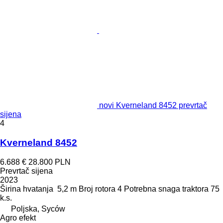
novi Kverneland 8452 prevrtač
sijena
4
Kverneland 8452
6.688 €
28.800 PLN
Prevrtač sijena
2023
Širina hvatanja
5,2 m
Broj rotora
4
Potrebna snaga traktora
75
k.s.
Poljska, Syców
Agro efekt