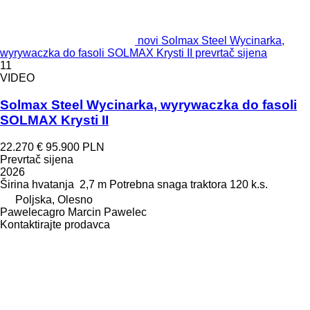
novi Solmax Steel Wycinarka,
wyrywaczka do fasoli SOLMAX Krysti II prevrtač sijena
11
VIDEO
Solmax Steel Wycinarka, wyrywaczka do fasoli
SOLMAX Krysti II
22.270 €
95.900 PLN
Prevrtač sijena
2026
Širina hvatanja
2,7 m
Potrebna snaga traktora
120 k.s.
Poljska, Olesno
Pawelecagro Marcin Pawelec
Kontaktirajte prodavca