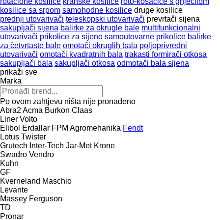
rotacione kosilice
kranske kosilice
roto-kosačice s gnječilom
kosilice sa srpom
samohodne kosilice
druge kosilice
prednji utovarivači
teleskopski utovarivači
prevrtači sijena
sakupljači sijena
balirke za okrugle bale
multifunkcionalni
utovarivači
prikolice za sijeno
samoutovarne prikolice
balirke
za četvrtaste bale
omotači okruglih bala
poljoprivredni
utovarivači
omotači kvadratnih bala
trakasti formirači otkosa
sakupljači bala
sakupljači otkosa
odmotači bala sijena
prikaži sve
Marka
Po ovom zahtjevu ništa nije pronađeno
Abra2
Acma
Burkon
Claas
Liner
Volto
Elibol
Erdallar
FPM Agromehanika
Fendt
Lotus
Twister
Grutech
Inter-Tech
Jar-Met
Krone
Swadro
Vendro
Kuhn
GF
Kverneland
Maschio
Levante
Massey Ferguson
TD
Pronar