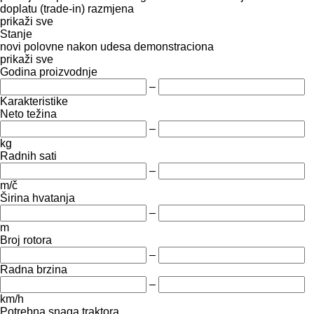
doplatu (trade-in)
razmjena
prikaži sve
Stanje
novi
polovne
nakon udesa
demonstraciona
prikaži sve
Godina proizvodnje
–
Karakteristike
Neto težina
–
kg
Radnih sati
–
m/č
Širina hvatanja
–
m
Broj rotora
–
Radna brzina
–
km/h
Potrebna snaga traktora