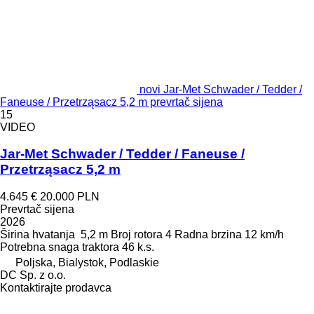
novi Jar-Met Schwader / Tedder /
Faneuse / Przetrząsacz 5,2 m prevrtač sijena
15
VIDEO
Jar-Met Schwader / Tedder / Faneuse /
Przetrząsacz 5,2 m
4.645 €
20.000 PLN
Prevrtač sijena
2026
Širina hvatanja
5,2 m
Broj rotora
4
Radna brzina
12 km/h
Potrebna snaga traktora
46 k.s.
Poljska, Bialystok, Podlaskie
DC Sp. z o.o.
Kontaktirajte prodavca