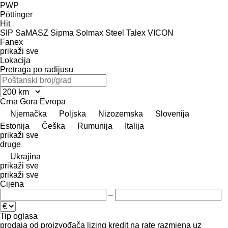
PWP
Pöttinger
Hit
SIP
SaMASZ
Sipma
Solmax Steel
Talex
VICON
Fanex
prikaži sve
Lokacija
Pretraga po radijusu
Crna Gora
Evropa
Njemačka
Poljska
Nizozemska
Slovenija
Estonija
Češka
Rumunija
Italija
prikaži sve
druge
Ukrajina
prikaži sve
prikaži sve
Cijena
–
Tip oglasa
prodaja
od proizvođača
lizing
kredit
na rate
razmjena uz