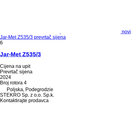
novi
Jar-Met Z535/3 prevrtač sijena
6
Jar-Met Z535/3
Cijena na upit
Prevrtač sijena
2024
Broj rotora
4
Poljska, Podegrodzie
STEKRO Sp. z o.o. Sp.k.
Kontaktirajte prodavca