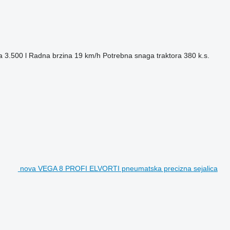
a
3.500 l
Radna brzina
19 km/h
Potrebna snaga traktora
380 k.s.
nova VEGA 8 PROFI ELVORTI pneumatska precizna sejalica