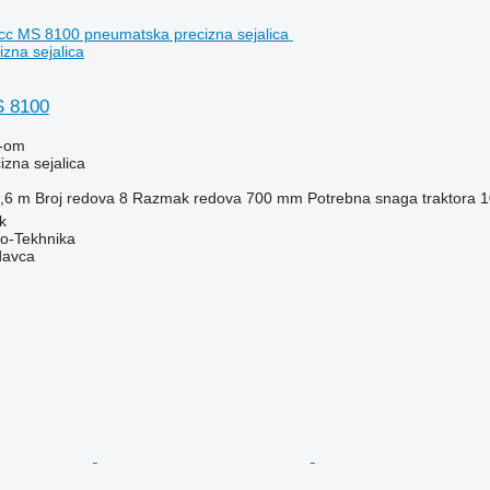
zna sejalica
 8100
-om
zna sejalica
,6 m
Broj redova
8
Razmak redova
700 mm
Potrebna snaga traktora
1
k
o-Tekhnika
davca