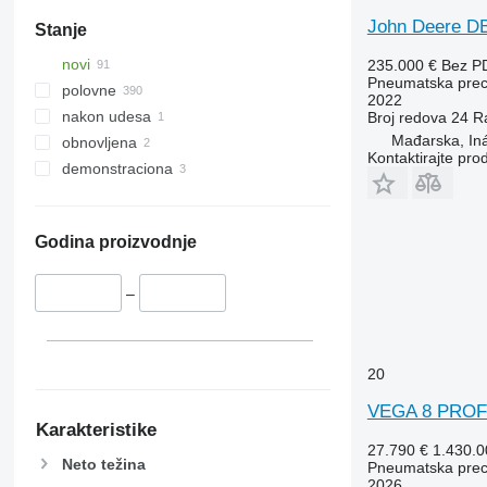
John Deere D
Stanje
novi
235.000 €
Bez P
Pneumatska preci
polovne
2022
nakon udesa
Broj redova
24
R
Mađarska, In
obnovljena
Kontaktirajte pro
demonstraciona
Godina proizvodnje
–
20
VEGA 8 PROF
Karakteristike
27.790 €
1.430.
Neto težina
Pneumatska preci
2026