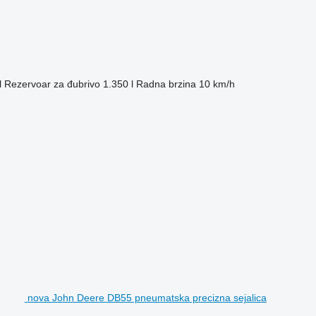
l
Rezervoar za đubrivo
1.350 l
Radna brzina
10 km/h
nova John Deere DB55 pneumatska precizna sejalica