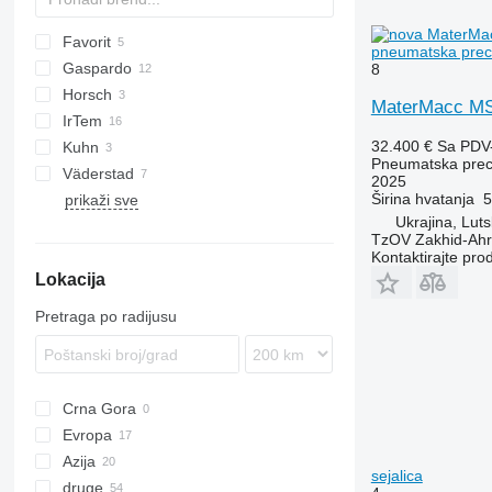
Favorit
Precea
8
pneumatska preci
Gaspardo
Vesta
8
Horsch
Romina
MaterMacc MS
IrTem
SP
Maestro
32.400 €
Sa PDV
Kuhn
DB
Pneumatska preci
Väderstad
MS
NG
SPM
2025
Širina hvatanja
5
prikaži sve
Tempo
Ukrajina, Luts
TzOV Zakhid-Ahr
Kontaktirajte pro
Lokacija
Pretraga po radijusu
Crna Gora
Evropa
Azija
Njemačka
sejalica
druge
Poljska
Uzbekistan