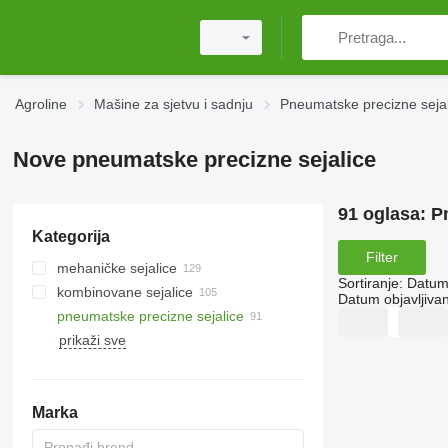
Agroline
Mašine za sjetvu i sadnju
Pneumatske precizne sejal
Nove pneumatske precizne sejalice
91 oglasa:
P
Kategorija
Filter
mehaničke sejalice
Sortiranje
:
Datum 
kombinovane sejalice
Datum objavljivan
pneumatske precizne sejalice
prikaži sve
Marka