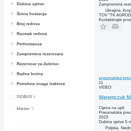
Dubina sjetve
Zampremina reze
Ukrajina, Krop
Širina hvatanja
TOV "TK AGROD
Kontaktirajte pro
Broj redova
Razmak redova
Performansa
Zampremina rezervoara
Rezervoar za đubrivo
Radna brzina
pneumatska preci
11
Potrebna snaga traktora
VIDEO
ISOBUS
Weremczuk 
Cijena na upit
Marker
Pneumatska preci
2023
Dubina sjetve
5 
Poljska, Nied