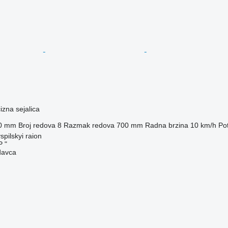
zna sejalica
0 mm
Broj redova
8
Razmak redova
700 mm
Radna brzina
10 km/h
Po
spilskyi raion
 "
davca