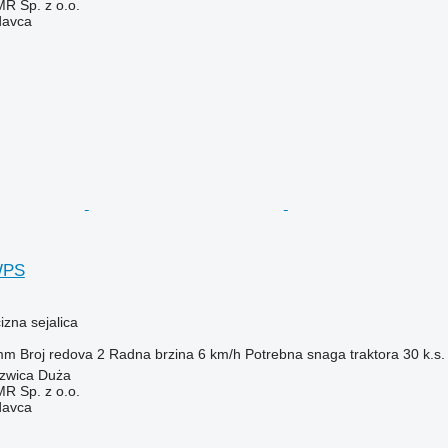
 Sp. z o.o.
davca
WPS
zna sejalica
mm
Broj redova
2
Radna brzina
6 km/h
Potrebna snaga traktora
30 k.s.
rzwica Duża
 Sp. z o.o.
davca