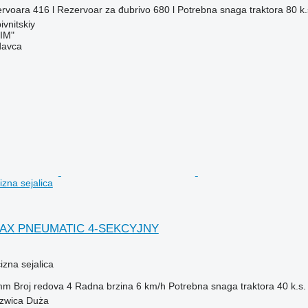
rvoara
416 l
Rezervoar za đubrivo
680 l
Potrebna snaga traktora
80 k.
ivnitskiy
IM"
davca
zna sejalica
MAX PNEUMATIC 4-SEKCYJNY
zna sejalica
mm
Broj redova
4
Radna brzina
6 km/h
Potrebna snaga traktora
40 k.s.
rzwica Duża