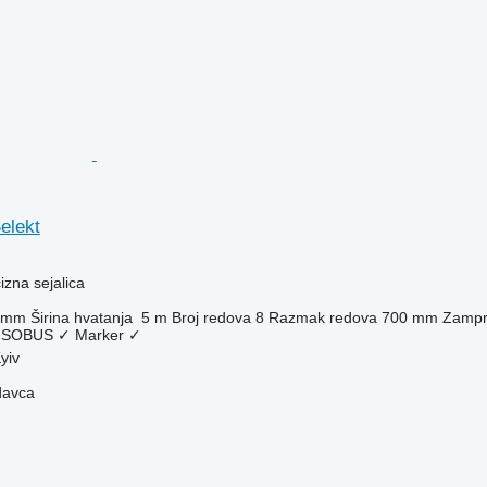
elekt
zna sejalica
 mm
Širina hvatanja
5 m
Broj redova
8
Razmak redova
700 mm
Zampr
ISOBUS
✓
Marker
✓
yiv
davca