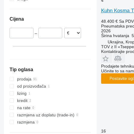
4
Mađarska
Turska
Ukrajina
Kuhn Kosma 
Cijena
48.400 €
Sa PDV
Pneumatska preci
2026
–
Širina hvatanja
5
Ukrajina, Krop
TOV z II «Tseppe
Kontaktirajte pro
Prodajete tehnik
Tip oglasa
Učinite to sa nam
Postavite og
prodaja
od proizvođača
lizing
kredit
na rate
razmjena uz doplatu (trade-in)
razmjena
16