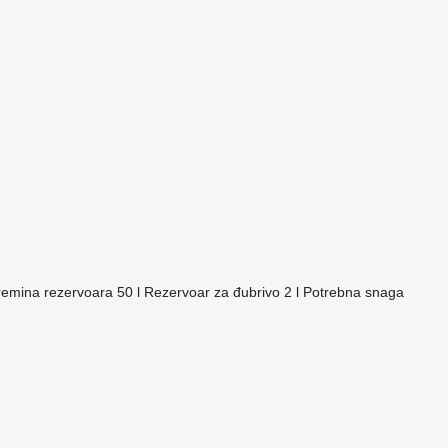
emina rezervoara
50 l
Rezervoar za đubrivo
2 l
Potrebna snaga