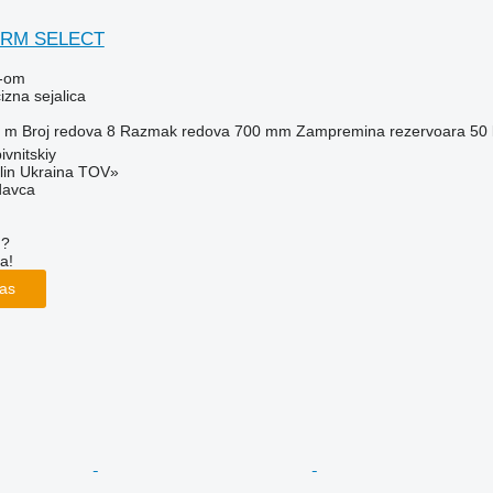
TRM SELECT
-om
zna sejalica
 m
Broj redova
8
Razmak redova
700 mm
Zampremina rezervoara
50 
ivnitskiy
lin Ukraina TOV»
davca
u?
a!
las