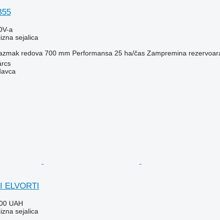
B55
DV-a
zna sejalica
azmak redova
700 mm
Performansa
25 ha/čas
Zampremina rezervoar
árcs
davca
I ELVORTI
000 UAH
zna sejalica