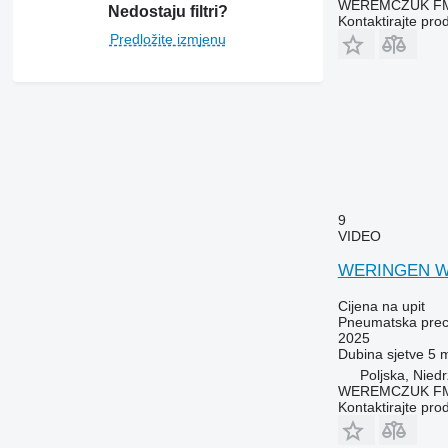
WEREMCZUK FMR
Nedostaju filtri?
Kontaktirajte pro
Predložite izmjenu
9
VIDEO
WERINGEN 
Cijena na upit
Pneumatska preci
2025
Dubina sjetve
5 
Poljska, Nied
WEREMCZUK FMR
Kontaktirajte pro