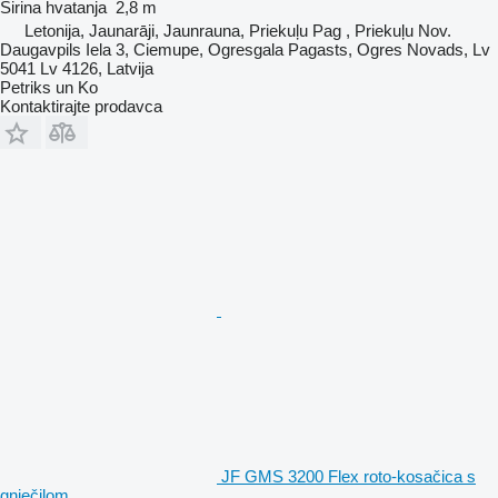
Širina hvatanja
2,8 m
Letonija, Jaunarāji, Jaunrauna, Priekuļu Pag , Priekuļu Nov.
Daugavpils Iela 3, Ciemupe, Ogresgala Pagasts, Ogres Novads, Lv
5041 Lv 4126, Latvija
Petriks un Ko
Kontaktirajte prodavca
JF GMS 3200 Flex roto-kosačica s
gnječilom