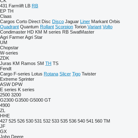
CK
431
Farmlift
LB
RB
EP
TH
Claas
Cargos
Corto
Direct Disc
Disco
Jaguar
Liner
Markant
Orbis
Quadrant
Quantum
Rollant
Scorpion
Torion
Variant
Volto
Condimaster
HD
KM
M series
RB
SwatMaster
Agri Farmer
Agri Star
UM
Chopstar
W-series
ZDK
Juras
KM
Ramos
SM
TH
TS
Fendt
Cargo
F-series
Lotus
Rotana
Slicer
Tigo
Twister
Extreme
Sprinter
ASW
DPW
E series
K series
2500
3200
G2300
G3500
G5000
GT
4900
ZL
HHE
427
525
526
530
531
532
533
535
536
540
541
560
TM
JF
GX
John Deere