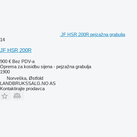
JF HSR 200R pejzažna grabulja
14
JF HSR 200R
900 €
Bez PDV-a
Oprema za kosidbu sijena - pejzažna grabulja
1900
Norveška, Østfold
LANDBRUKSSALG.NO AS
Kontaktirajte prodavca