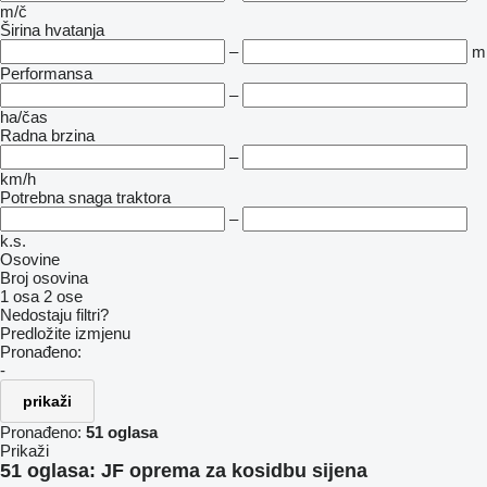
m/č
Širina hvatanja
–
m
Performansa
–
ha/čas
Radna brzina
–
km/h
Potrebna snaga traktora
–
k.s.
Osovine
Broj osovina
1 osa
2 ose
Nedostaju filtri?
Predložite izmjenu
Pronađeno:
-
prikaži
Pronađeno:
51 oglasa
Prikaži
51 oglasa:
JF oprema za kosidbu sijena