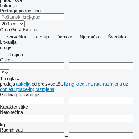
prikaži sve
Lokacija
Pretraga po radijusu
Crna Gora
Evropa
Norveška
Letonija
Danska
Njemačka
Švedska
Litvanija
druge
Ukrajina
Cijena
–
Tip oglasa
prodaja
aukcija
od proizvođača
lizing
kredit
na rate
razmjena uz
doplatu (trade-in)
razmjena
Godina proizvodnje
–
Karakteristike
Neto težina
–
kg
Radnih sati
–