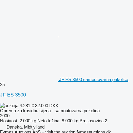
JF ES 3500 samoutovarna prikolica
25
JF ES 3500
4.281 €
32.000 DKK
Oprema za kosidbu sijena - samoutovarna prikolica
2000
Nosivost
2.000 kg
Neto težina
8.000 kg
Broj osovina
2
Danska, Midtjylland
Fymas Auctions ApS – visit the auction fymasauctions.dk