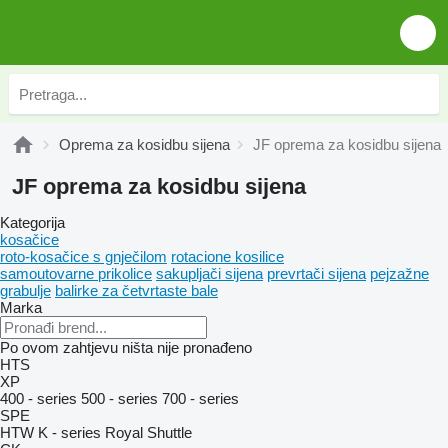
Oprema za kosidbu sijena
JF oprema za kosidbu sijena
JF oprema za kosidbu sijena
Kategorija
kosačice
roto-kosačice s gnječilom
rotacione kosilice
samoutovarne prikolice
sakupljači sijena
prevrtači sijena
pejzažne
grabulje
balirke za četvrtaste bale
Marka
Po ovom zahtjevu ništa nije pronađeno
HTS
XP
400 - series
500 - series
700 - series
SPE
HTW
K - series
Royal
Shuttle