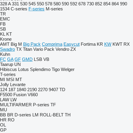
328 A
331
530
545
550
578
580
590
592
678
730
852
854
864
990
1534
C-series
F-series
M-series
TR
EMC
FB
SB
KL
KT
Krone
AMT
Big M
Big Pack
Comprima
Easycut
Fortima
KR
KW
KWT
RX
Swadro
TX
Titan
Vario Pack
Vendro
ZX
Kuhn
FC
GA
GF
GMD
LSB
VB
Taarup
UN
Hibiscus
Lotus
Splendimo
Tigo
Welger
T-series
MI
MSI
MT
Jolly
Levante
124
187
1840
2190
2270
9407
TD
F5500
Fusion
V660
LAW
LW
MULTIFARMER
P-series
TF
MU
BB
BR
D-series
LM
ROLL-BELT
TH
HR
RO
OL
GP