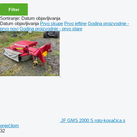
Filter
Sortiranje
:
Datum objavljivanja
Datum objavljivanja
Prvo skupe
Prvo jeftine
Godina proizvodnje -
prvo novi
Godina proizvodnje - prvo stare
JF GMS 2000 S roto-kosačica s
gnječilom
32