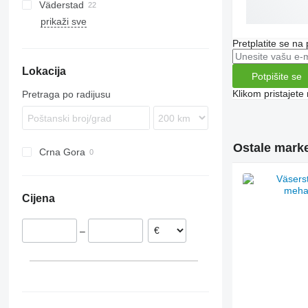
Väderstad
KG
7000
Maxima
Zirkon
Vitasem
HKL
SZM
DZ
prikaži sve
KW
Premia
KL
Cultus
D62
Precea
Sitera
Rapid
Pretplatite se na
Venta
Lokacija
Potpišite se
Klikom pristajet
Pretraga po radijusu
Ostale marke
Crna Gora
Cijena
–