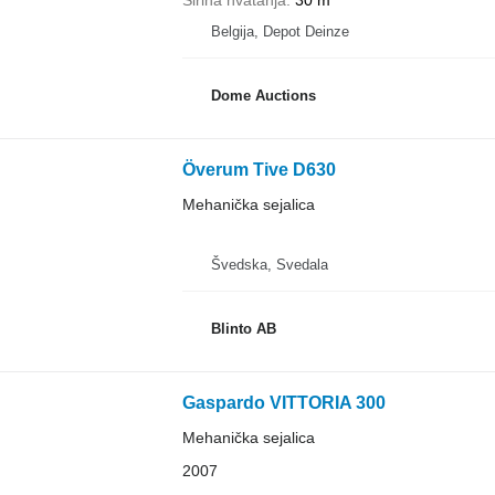
Širina hvatanja
30 m
Belgija, Depot Deinze
Dome Auctions
Överum Tive D630
Mehanička sejalica
Švedska, Svedala
Blinto AB
Gaspardo VITTORIA 300
Mehanička sejalica
2007