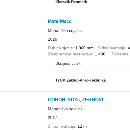
Klaravik Denmark
MaterMacc
Mehanička sejalica
2026
Dubina sjetve
1.000 mm
Širina hvatanja
4
Zampremina rezervoara
1.400 l
Potrebna 
Ukrajina, Lutsk
TzOV Zakhid-Ahro-Tekhnika
GOROH, SOYa, ZERNOVI
Mehanička sejalica
2017
Širina hvatanja
12 m