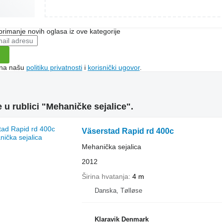
 primanje novih oglasa iz ove kategorije
e na našu
politiku privatnosti
i
korisnički ugovor
.
 u rublici "Mehaničke sejalice".
Väserstad Rapid rd 400c
Mehanička sejalica
2012
Širina hvatanja
4 m
Danska, Tølløse
Klaravik Denmark