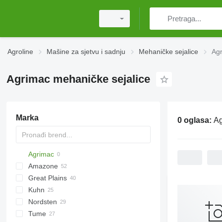
Agroline
Mašine za sjetvu i sadnju
Mehaničke sejalice
Agr
Agrimac mehaničke sejalice
Marka
0 oglasa:
Ag
Agrimac
Amazone
SN300
Great Plains
SR
AD
Green Plains
S-series
Astra
SZF
Kuhn
Cataya
CPH
DK
Express
455
HT3000
Demeter
Duo Alfa
Nordsten
D-series
YP
Pronto
750
HR
NG
Vitu
Saphir
DC
30
NG
Tume
KE
Versa
1590
HRB
Solitair
DM
Lift-o-matic
Lion
Rasat