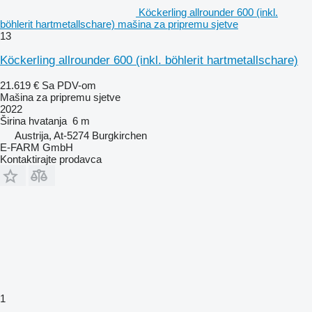
Köckerling allrounder 600 (inkl.
böhlerit hartmetallschare) mašina za pripremu sjetve
13
Köckerling allrounder 600 (inkl. böhlerit hartmetallschare)
21.619 €
Sa PDV-om
Mašina za pripremu sjetve
2022
Širina hvatanja
6 m
Austrija, At-5274 Burgkirchen
E-FARM GmbH
Kontaktirajte prodavca
1