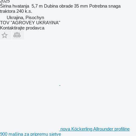
2025
Širina hvatanja
5,7 m
Dubina obrade
35 mm
Potrebna snaga
traktora
240 k.s.
Ukrajina, Pisochyn
TOV "AGROVEY UKRAYiNA"
Kontaktirajte prodavca
nova Köckerling Allrounder profiline
900 mašina za pripremu sjetve