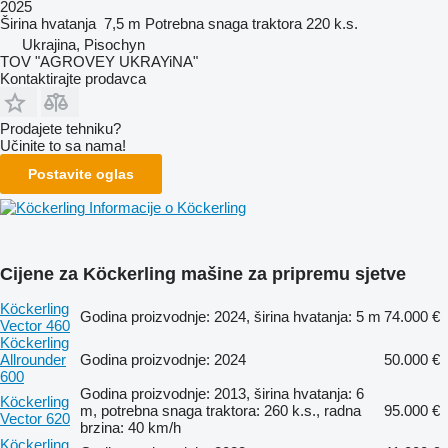
2025
Širina hvatanja
7,5 m
Potrebna snaga traktora
220 k.s.
Ukrajina, Pisochyn
TOV "AGROVEY UKRAYiNA"
Kontaktirajte prodavca
Prodajete tehniku?
Učinite to sa nama!
Postavite oglas
Informacije o Köckerling
Cijene za Köckerling mašine za pripremu sjetve
Köckerling
Godina proizvodnje: 2024, širina hvatanja: 5 m
74.000 €
Vector 460
Köckerling
Allrounder
Godina proizvodnje: 2024
50.000 €
600
Godina proizvodnje: 2013, širina hvatanja: 6
Köckerling
m, potrebna snaga traktora: 260 k.s., radna
95.000 €
Vector 620
brzina: 40 km/h
Köckerling