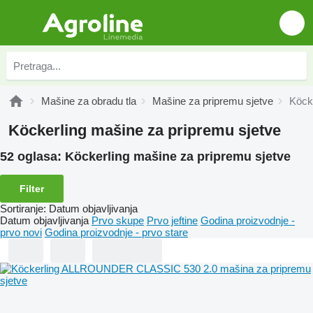
Mašine za obradu tla
Mašine za pripremu sjetve
Köck
Köckerling mašine za pripremu sjetve
52 oglasa:
Köckerling mašine za pripremu sjetve
Filter
Sortiranje
:
Datum objavljivanja
Datum objavljivanja
Prvo skupe
Prvo jeftine
Godina proizvodnje -
prvo novi
Godina proizvodnje - prvo stare