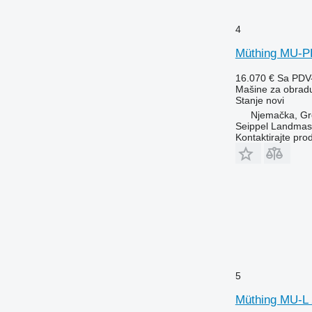
4
Müthing MU-P
16.070 €
Sa PDV
Mašine za obradu 
Stanje
novi
Njemačka, Gr
Seippel Landmas
Kontaktirajte pro
5
Müthing MU-L