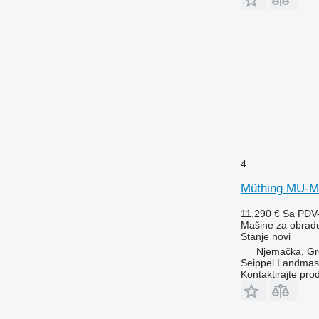
4
Müthing MU-M
11.290 €
Sa PDV
Mašine za obradu 
Stanje
novi
Njemačka, Gr
Seippel Landmas
Kontaktirajte pro