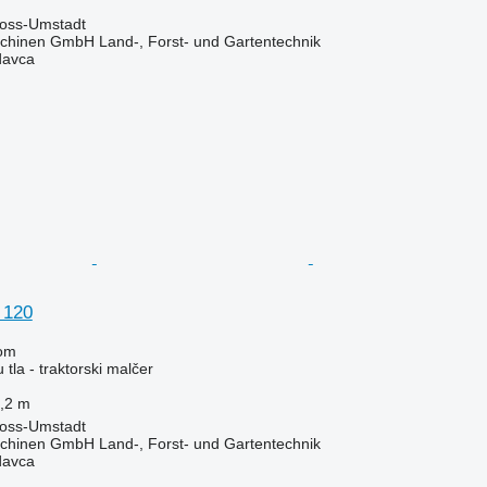
oss-Umstadt
chinen GmbH Land-, Forst- und Gartentechnik
davca
 120
om
tla - traktorski malčer
,2 m
oss-Umstadt
chinen GmbH Land-, Forst- und Gartentechnik
davca