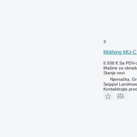
3
Müthing MU-C
5.938 €
Sa PDV-
Mašine za obradu 
Stanje
novi
Njemačka, Gr
Seippel Landmas
Kontaktirajte pro