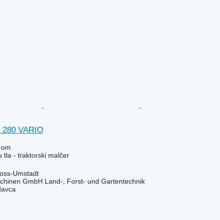
 280 VARIO
-om
tla - traktorski malčer
oss-Umstadt
chinen GmbH Land-, Forst- und Gartentechnik
davca