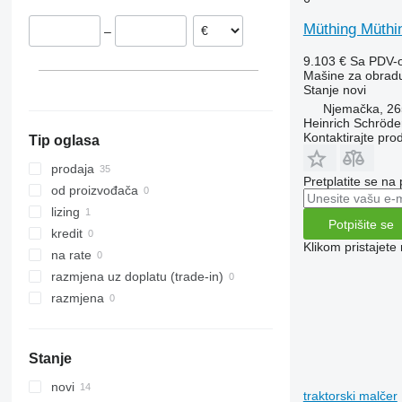
VariOpal
Müthing Müth
–
VariTansanit
VariTitan
9.103 €
Sa PDV-
Mašine za obradu 
VarioPack
Stanje
novi
Zirkon
Njemačka, 2
Heinrich Schröd
Kontaktirajte pro
Tip oglasa
prodaja
Pretplatite se na
od proizvođača
lizing
Potpišite se
kredit
Klikom pristajet
na rate
razmjena uz doplatu (trade-in)
razmjena
Stanje
novi
traktorski malčer