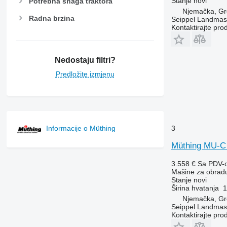
Stanje
novi
Potrebna snaga traktora
Njemačka, Gr
Radna brzina
Seippel Landmas
Kontaktirajte pro
Nedostaju filtri?
Predložite izmjenu
3
Informacije o Müthing
Müthing MU-C
3.558 €
Sa PDV-
Mašine za obradu 
Stanje
novi
Širina hvatanja
1
Njemačka, Gr
Seippel Landmas
Kontaktirajte pro