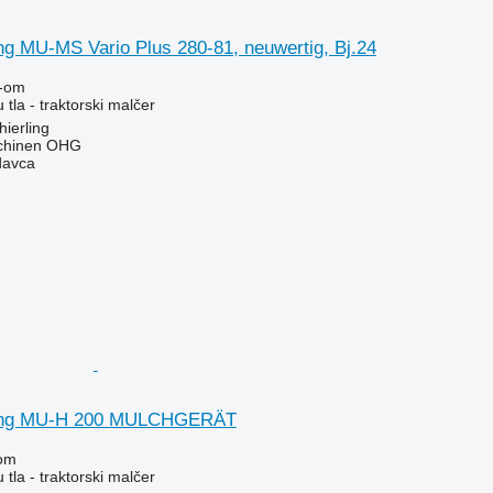
ng MU-MS Vario Plus 280-81, neuwertig, Bj.24
-om
tla - traktorski malčer
ierling
chinen OHG
davca
hing MU-H 200 MULCHGERÄT
om
tla - traktorski malčer