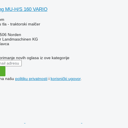
ing MU-H/S 160 VARIO
om
tla - traktorski malčer
6506 Norden
er Landmaschinen KG
davca
 primanje novih oglasa iz ove kategorije
e na našu
politiku privatnosti
i
korisnički ugovor
.