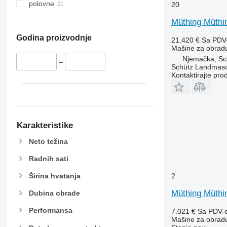
polovne
20
Müthing Müthi
Godina proizvodnje
21.420 €
Sa PDV
Mašine za obradu 
Njemačka, Sch
–
Schütz Landmas
Kontaktirajte pro
Karakteristike
Neto težina
Radnih sati
Širina hvatanja
2
Müthing Müt
Dubina obrade
Performansa
7.021 €
Sa PDV-
Mašine za obradu 