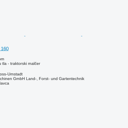
 160
om
tla - traktorski malčer
oss-Umstadt
chinen GmbH Land-, Forst- und Gartentechnik
davca