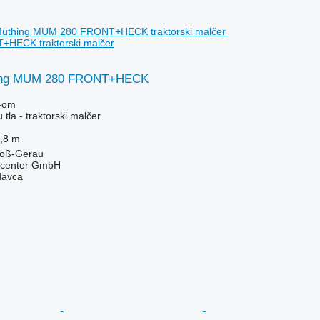
HECK traktorski malčer
hing MUM 280 FRONT+HECK
-om
tla - traktorski malčer
,8 m
roß-Gerau
kcenter GmbH
davca