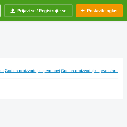
Prijavi se / Registrujte se
Postavite oglas
ine
Godina proizvodnje - prvo novi
Godina proizvodnje - prvo stare