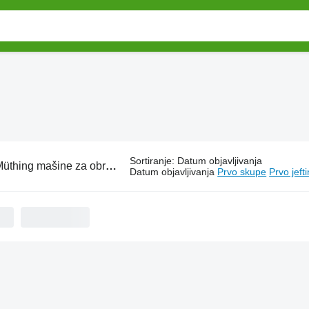
Sortiranje
:
Datum objavljivanja
üthing mašine za obradu tla
Datum objavljivanja
Prvo skupe
Prvo jeft