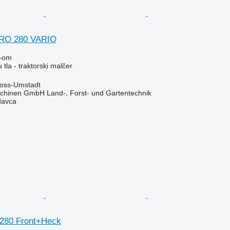
RO 280 VARIO
-om
tla - traktorski malčer
oss-Umstadt
chinen GmbH Land-, Forst- und Gartentechnik
davca
 280 Front+Heck