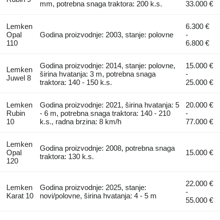
mm, potrebna snaga traktora: 200 k.s.
33.000 €
Lemken
6.300 €
Opal
Godina proizvodnje: 2003, stanje: polovne
-
110
6.800 €
Godina proizvodnje: 2014, stanje: polovne,
15.000 €
Lemken
širina hvatanja: 3 m, potrebna snaga
-
Juwel 8
traktora: 140 - 150 k.s.
25.000 €
Lemken
Godina proizvodnje: 2021, širina hvatanja: 5
20.000 €
Rubin
- 6 m, potrebna snaga traktora: 140 - 210
-
10
k.s., radna brzina: 8 km/h
77.000 €
Lemken
Godina proizvodnje: 2008, potrebna snaga
Opal
15.000 €
traktora: 130 k.s.
120
22.000 €
Lemken
Godina proizvodnje: 2025, stanje:
-
Karat 10
novi/polovne, širina hvatanja: 4 - 5 m
55.000 €