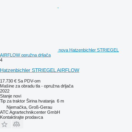
nova Hatzenbichler STRIEGEL
AIRFLOW opružna drljača
4
Hatzenbichler STRIEGEL AIRFLOW
17.730 €
Sa PDV-om
Mašine za obradu tla - opružna drljača
2022
Stanje
novi
Tip
za traktor
Širina hvatanja
6 m
Njemačka, Groß-Gerau
ATC Agrartechnikcenter GmbH
Kontaktirajte prodavca