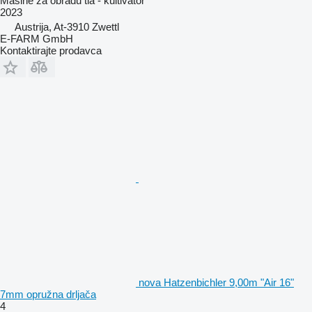
Mašine za obradu tla - kultivator
2023
Austrija, At-3910 Zwettl
E-FARM GmbH
Kontaktirajte prodavca
nova Hatzenbichler 9,00m "Air 16"
7mm opružna drljača
4