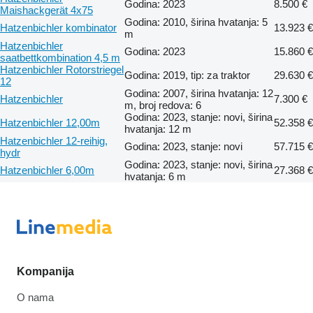
Godina: 2023
8.500 €
Maishackgerät 4x75
Godina: 2010, širina hvatanja: 5
Hatzenbichler kombinator
13.923 €
m
Hatzenbichler
Godina: 2023
15.860 €
saatbettkombination 4,5 m
Hatzenbichler Rotorstriegel
Godina: 2019, tip: za traktor
29.630 €
12
Godina: 2007, širina hvatanja: 12
Hatzenbichler
7.300 €
m, broj redova: 6
Godina: 2023, stanje: novi, širina
Hatzenbichler 12,00m
52.358 €
hvatanja: 12 m
Hatzenbichler 12-reihig,
Godina: 2023, stanje: novi
57.715 €
hydr
Godina: 2023, stanje: novi, širina
Hatzenbichler 6,00m
27.368 €
hvatanja: 6 m
Kompanija
O nama