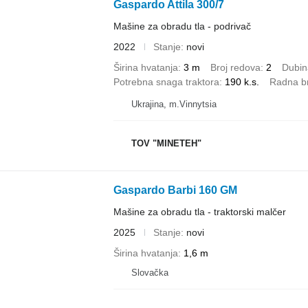
Gaspardo Attila 300/7
Mašine za obradu tla - podrivač
2022
Stanje
novi
Širina hvatanja
3 m
Broj redova
2
Dubin
Potrebna snaga traktora
190 k.s.
Radna b
Ukrajina, m.Vinnytsia
TOV "MINETEH"
Gaspardo Barbi 160 GM
Mašine za obradu tla - traktorski malčer
2025
Stanje
novi
Širina hvatanja
1,6 m
Slovačka