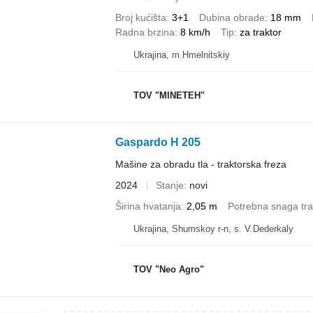
Broj kućišta
3+1
Dubina obrade
18 mm
Radna brzina
8 km/h
Tip
za traktor
Ukrajina, m.Hmelnitskiy
TOV "MINETEH"
Gaspardo H 205
Mašine za obradu tla - traktorska freza
2024
Stanje
novi
Širina hvatanja
2,05 m
Potrebna snaga tra
Ukrajina, Shumskoy r-n, s. V.Dederkaly
TOV "Neo Agro"