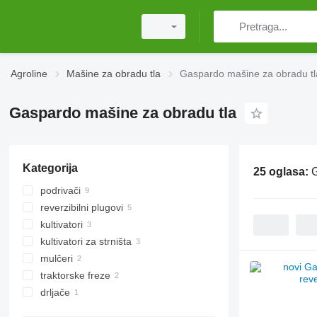
Agroline
Mašine za obradu tla
Gaspardo mašine za obradu tl
Gaspardo mašine za obradu tla
Kategorija
25 oglasa:
G
podrivači
reverzibilni plugovi
kultivatori
kultivatori za strništa
mulčeri
traktorske freze
traktorski malčeri
drljače
tanjirače