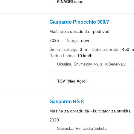
FINAGRI s.r.o.
Gaspardo Pinocchio 300/7
Mašine za obradu tla - podrivač
2025
Stanje
novi
Širina hvatanja
3 m
Dubina obrade
450 
Radna brzina
10 km/h
Ukrajina, Shumskoy r-n, s. V.Dederkaly
TOV "Neo Agro"
Gaspardo HS 8
Mašine za obradu tla - kultivator za strništa
2020
Slovačka, Rimavská Sobota