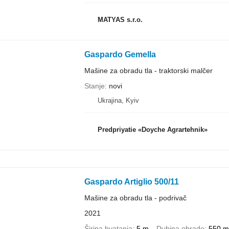
MATYAS s.r.o.
Gaspardo Gemella
Mašine za obradu tla - traktorski malčer
Stanje
novi
Ukrajina, Kyiv
Predpriyatie «Doyche Agrartehnik»
Gaspardo Artiglio 500/11
Mašine za obradu tla - podrivač
2021
Širina hvatanja
5 m
Dubina obrade
550 