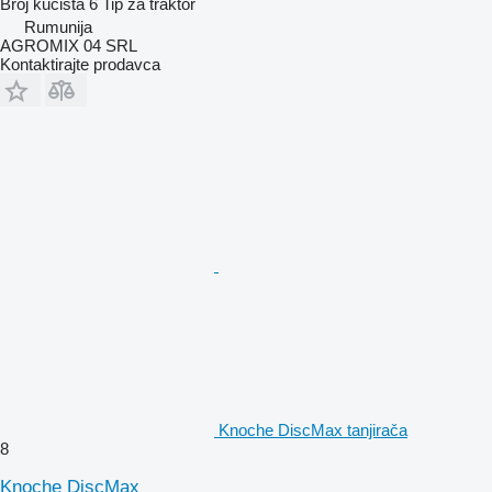
Broj kućišta
6
Tip
za traktor
Rumunija
AGROMIX 04 SRL
Kontaktirajte prodavca
Knoche DiscMax tanjirača
8
Knoche DiscMax