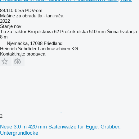
89.110 €
Sa PDV-om
Mašine za obradu tla - tanjirača
2022
Stanje
novi
Tip
za traktor
Broj diskova
62
Prečnik diska
510 mm
Širina hvatanja
8 m
Njemačka, 17098 Friedland
Heinrich Schröder Landmaschinen KG
Kontaktirajte prodavca
2
Neue 3,0 m 420 mm Saitenwalze für Egge, Grubber,
Untergrundlocke