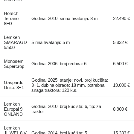
Horsch
Terrano
Godina: 2010, širina hvatanja: 8 m
22.490 €
8FG
Lemken
SMARAGD
Širina hvatanja: 5 m
5.932 €
9/500
Monosem
Godina: 2006, broj redova: 6
6.500 €
Supercrop
Godina: 2025, stanje: novi, broj kućišta:
Gaspardo
3+1, dubina obrade: 18 mm, potrebna
19.000 €
Unico 3+1
snaga traktora: 120 k.s.
Lemken
Godina: 2010, broj kućišta: 6, tip: za
Europal 9
8.900 €
traktor
ONLAND
Lemken
JUWEL 8 V
Godina: 2014, broj kućišta: 5
15.333 €