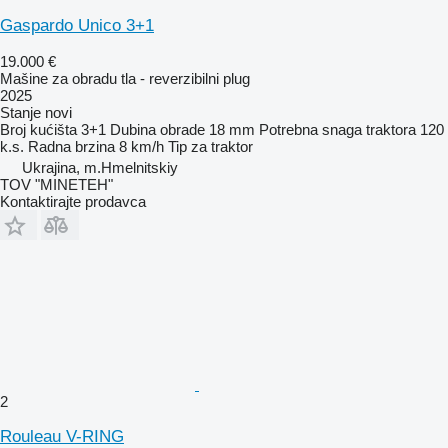
Gaspardo Unico 3+1
19.000 €
Mašine za obradu tla - reverzibilni plug
2025
Stanje
novi
Broj kućišta
3+1
Dubina obrade
18 mm
Potrebna snaga traktora
120
k.s.
Radna brzina
8 km/h
Tip
za traktor
Ukrajina, m.Hmelnitskiy
TOV "MINETEH"
Kontaktirajte prodavca
2
Rouleau V-RING