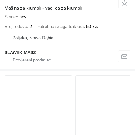
Mašina za krumpir - vadilica za krumpir
Stanje
novi
Broj redova
2
Potrebna snaga traktora
50 k.s.
Poljska, Nowa Dąbia
SLAWEK-MASZ