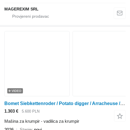
MAGEREXIM SRL
VIDEO
Bomet Siebkettenroder / Potato digger / Arracheuse / Scavapatate Upus
1.303 €
5.600 PLN
Mašina za krumpir - vadilica za krumpir
2026
Stanje
novi