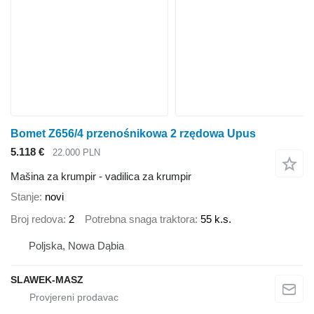
Bomet Z656/4 przenośnikowa 2 rzędowa Upus
5.118 €
22.000 PLN
Mašina za krumpir - vadilica za krumpir
Stanje
novi
Broj redova
2
Potrebna snaga traktora
55 k.s.
Poljska, Nowa Dąbia
SLAWEK-MASZ