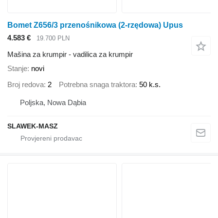
Bomet Z656/3 przenośnikowa (2-rzędowa) Upus
4.583 €
19.700 PLN
Mašina za krumpir - vadilica za krumpir
Stanje
novi
Broj redova
2
Potrebna snaga traktora
50 k.s.
Poljska, Nowa Dąbia
SLAWEK-MASZ