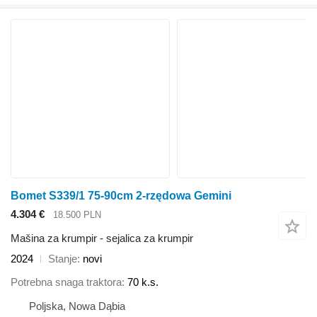
Bomet S339/1 75-90cm 2-rzędowa Gemini
4.304 €
18.500 PLN
Mašina za krumpir - sejalica za krumpir
2024
Stanje
novi
Potrebna snaga traktora
70 k.s.
Poljska, Nowa Dąbia