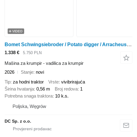
VIDEO
Bomet Schwingsiebroder / Potato digger / Arracheuse / Kartofelekopalka
1.338 €
5.750 PLN
Mašina za krumpir - vadilica za krumpir
2026
Stanje
novi
Tip
za hodni traktor
Vrste
vivibrirajuća
Širina hvatanja
0,56 m
Broj redova
1
Potrebna snaga traktora
10 k.s.
Poljska, Węgrów
DC Sp. z o.o.