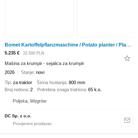
Bomet Kartoffelpflanzmaschine / Potato planter / Planteuse / Piantapat
5.235 €
22.500 PLN
Mašina za krumpir - sejalica za krumpir
2026
Stanje
novi
Tip
za traktor
Širina hvatanja
800 mm
Broj redova
2
Potrebna snaga traktora
65 k.s.
Poljska, Węgrów
DC Sp. z o.o.