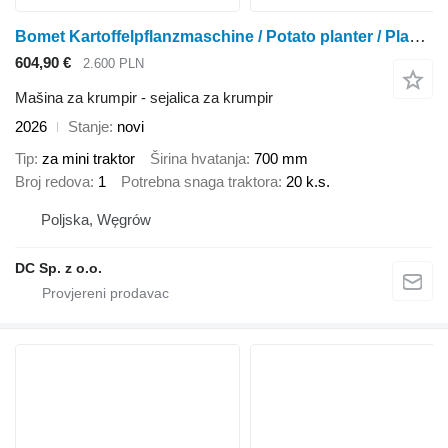
Bomet Kartoffelpflanzmaschine / Potato planter / Planteuse / Sadzarka
604,90 €
2.600 PLN
Mašina za krumpir - sejalica za krumpir
2026
Stanje
novi
Tip
za mini traktor
Širina hvatanja
700 mm
Broj redova
1
Potrebna snaga traktora
20 k.s.
Poljska, Węgrów
DC Sp. z o.o.