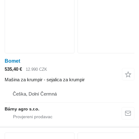
Bomet
535,40 €
12.990 CZK
Mašina za krumpir - sejalica za krumpir
Češka, Dolní Čermná
Bárny agro s.r.o.