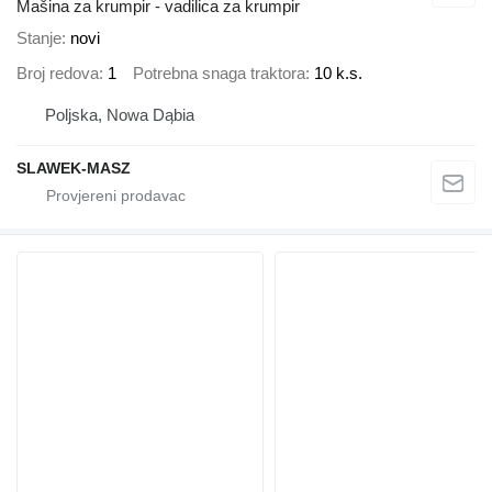
Mašina za krumpir - vadilica za krumpir
Stanje
novi
Broj redova
1
Potrebna snaga traktora
10 k.s.
Poljska, Nowa Dąbia
SLAWEK-MASZ