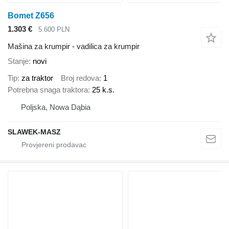
Bomet Z656
1.303 €
5.600 PLN
Mašina za krumpir - vadilica za krumpir
Stanje
novi
Tip
za traktor
Broj redova
1
Potrebna snaga traktora
25 k.s.
Poljska, Nowa Dąbia
SLAWEK-MASZ