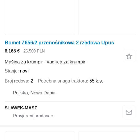
Bomet Z656/2 przenośnikowa 2 rzędowa Upus
6.165 €
26.500 PLN
Mašina za krumpir - vadilica za krumpir
Stanje
novi
Broj redova
2
Potrebna snaga traktora
55 k.s.
Poljska, Nowa Dąbia
SLAWEK-MASZ