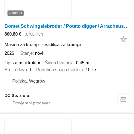
VIDEO
Bomet Schwingsiebroder / Potato digger / Arracheuse / Scavapatate Ursa
860,80 €
3.700 PLN
Mašina za krumpir - vadilica za krumpir
2026
Stanje
novi
Tip
za mini traktor
Širina hvatanja
0,45 m
Broj redova
1
Potrebna snaga traktora
10 k.s.
Poljska, Węgrów
DC Sp. z o.o.