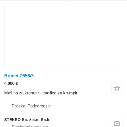
Bomet Z656/3
4.800 €
Mašina za krumpir - vadilica za krumpir
Poljska, Podegrodzie
STEKRO Sp. z o.o. Sp.k.