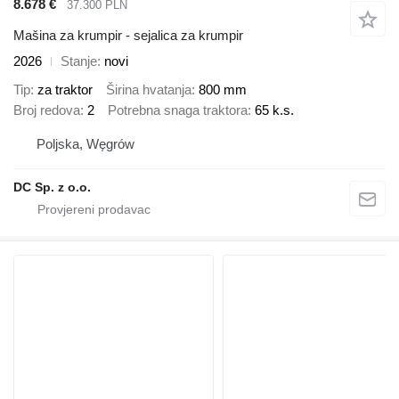
8.678 €
37.300 PLN
Mašina za krumpir - sejalica za krumpir
2026
Stanje
novi
Tip
za traktor
Širina hvatanja
800 mm
Broj redova
2
Potrebna snaga traktora
65 k.s.
Poljska, Węgrów
DC Sp. z o.o.