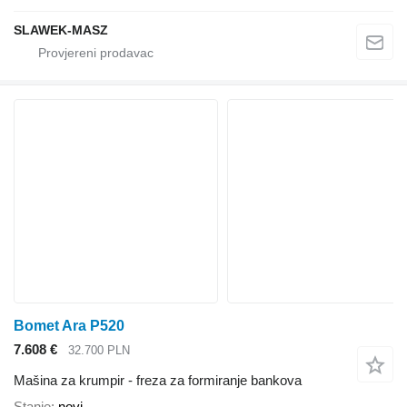
SLAWEK-MASZ
Bomet Ara P520
7.608 €
32.700 PLN
Mašina za krumpir - freza za formiranje bankova
Stanje
novi