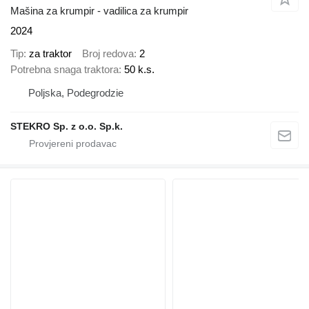
Mašina za krumpir - vadilica za krumpir
2024
Tip
za traktor
Broj redova
2
Potrebna snaga traktora
50 k.s.
Poljska, Podegrodzie
STEKRO Sp. z o.o. Sp.k.