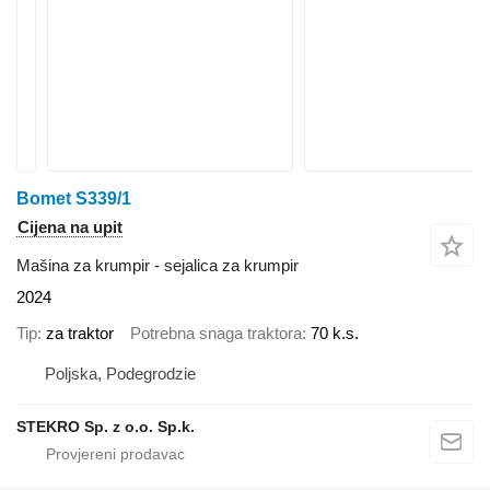
Bomet S339/1
Cijena na upit
Mašina za krumpir - sejalica za krumpir
2024
Tip
za traktor
Potrebna snaga traktora
70 k.s.
Poljska, Podegrodzie
STEKRO Sp. z o.o. Sp.k.