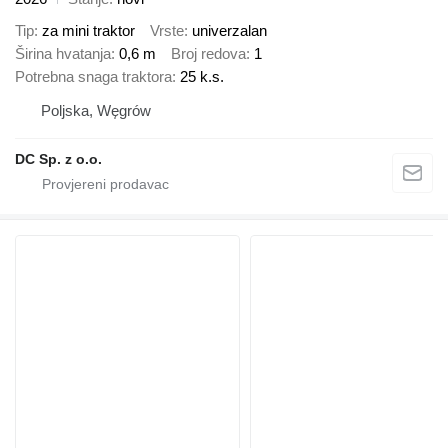
Tip
za mini traktor
Vrste
univerzalan
Širina hvatanja
0,6 m
Broj redova
1
Potrebna snaga traktora
25 k.s.
Poljska, Węgrów
DC Sp. z o.o.