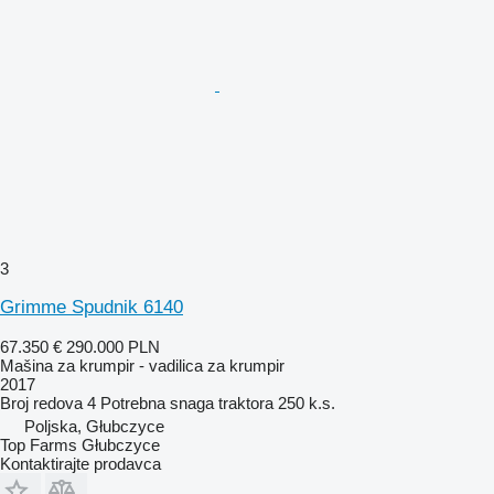
3
Grimme Spudnik 6140
67.350 €
290.000 PLN
Mašina za krumpir - vadilica za krumpir
2017
Broj redova
4
Potrebna snaga traktora
250 k.s.
Poljska, Głubczyce
Top Farms Głubczyce
Kontaktirajte prodavca