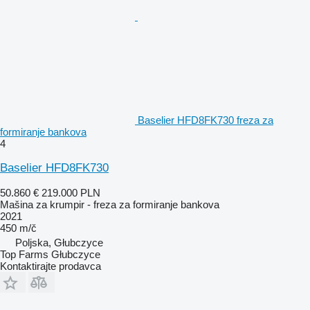
Baselier HFD8FK730 freza za
formiranje bankova
4
Baselier HFD8FK730
50.860 €
219.000 PLN
Mašina za krumpir - freza za formiranje bankova
2021
450 m/č
Poljska, Głubczyce
Top Farms Głubczyce
Kontaktirajte prodavca