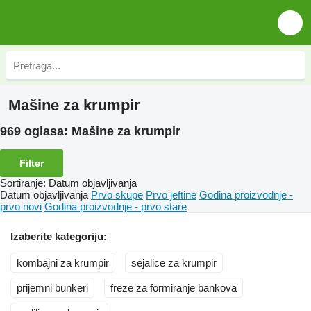
Mašine za krumpir
969 oglasa:
Mašine za krumpir
Filter
Sortiranje
:
Datum objavljivanja
Datum objavljivanja
Prvo skupe
Prvo jeftine
Godina proizvodnje -
prvo novi
Godina proizvodnje - prvo stare
Izaberite kategoriju:
kombajni za krumpir
sejalice za krumpir
prijemni bunkeri
freze za formiranje bankova