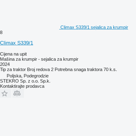
Climax S339/1 sejalica za krumpir
8
Climax S339/1
Cijena na upit
Mašina za krumpir - sejalica za krumpir
2024
Tip
za traktor
Broj redova
2
Potrebna snaga traktora
70 k.s.
Poljska, Podegrodzie
STEKRO Sp. z o.o. Sp.k.
Kontaktirajte prodavca