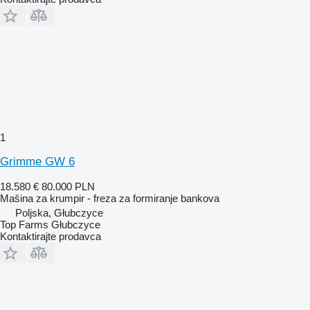
1
Grimme GW 6
18.580 €
80.000 PLN
Mašina za krumpir - freza za formiranje bankova
Poljska, Głubczyce
Top Farms Głubczyce
Kontaktirajte prodavca