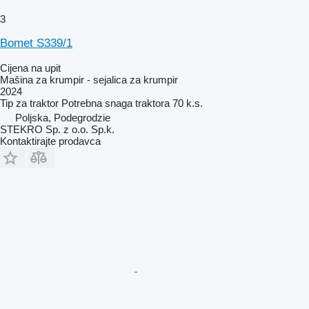
3
Bomet S339/1
Cijena na upit
Mašina za krumpir - sejalica za krumpir
2024
Tip
za traktor
Potrebna snaga traktora
70 k.s.
Poljska, Podegrodzie
STEKRO Sp. z o.o. Sp.k.
Kontaktirajte prodavca