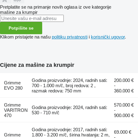
Pretplatite se na primanje novih oglasa iz ove kategorije
mašine za krumpir
Potpišite se
Klikom pristajete na našu
politiku privatnosti
i
korisnički ugovor
.
Cijene za mašine za krumpir
Godina proizvodnje: 2024, radnih sati:
200.000 €
Grimme
700 - 1.000 m/č, broj redova: 2 ,
-
EVO 280
razmak redova: 750 mm
360.000 €
Grimme
570.000 €
Godina proizvodnje: 2024, radnih sati:
VARITRON
-
530 - 710 m/č
470
900.000 €
Godina proizvodnje: 2017, radnih sati:
69.000 €
Grimme
1.800 - 3.200 m/č, širina hvatanja: 2 m,
-