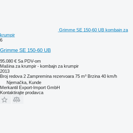
Grimme SE 150-60 UB kombajn za
krumpir
6
Grimme SE 150-60 UB
95.080 €
Sa PDV-om
Mašina za krumpir - kombajn za krumpir
2013
Broj redova
2
Zampremina rezervoara
75 m³
Brzina
40 km/h
Njemačka, Kunde
Merkantil Export-Import GmbH
Kontaktirajte prodavca