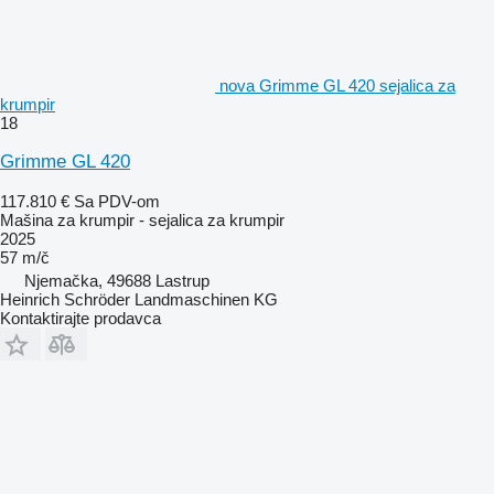
nova Grimme GL 420 sejalica za
krumpir
18
Grimme GL 420
117.810 €
Sa PDV-om
Mašina za krumpir - sejalica za krumpir
2025
57 m/č
Njemačka, 49688 Lastrup
Heinrich Schröder Landmaschinen KG
Kontaktirajte prodavca