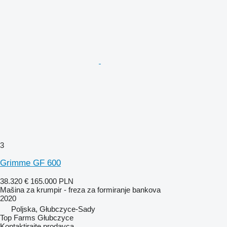
3
Grimme GF 600
38.320 €
165.000 PLN
Mašina za krumpir - freza za formiranje bankova
2020
Poljska, Głubczyce-Sady
Top Farms Głubczyce
Kontaktirajte prodavca