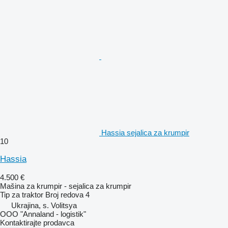
Hassia sejalica za krumpir
10
Hassia
4.500 €
Mašina za krumpir - sejalica za krumpir
Tip
za traktor
Broj redova
4
Ukrajina, s. Volitsya
OOO "Annaland - logistik"
Kontaktirajte prodavca