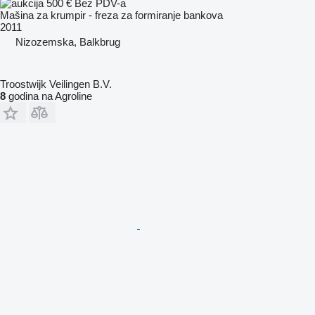
500 €
Bez PDV-a
Mašina za krumpir - freza za formiranje bankova
2011
Nizozemska, Balkbrug
Troostwijk Veilingen B.V.
8
godina na Agroline