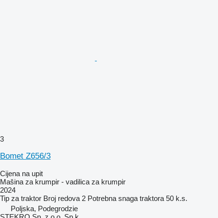
3
Bomet Z656/3
Cijena na upit
Mašina za krumpir - vadilica za krumpir
2024
Tip
za traktor
Broj redova
2
Potrebna snaga traktora
50 k.s.
Poljska, Podegrodzie
STEKRO Sp. z o.o. Sp.k.