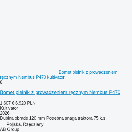
Bomet pielnik z prowadzeniem
ręcznym Nembus P470 kultivator
8
Bomet pielnik z prowadzeniem ręcznym Nembus P470
1.607 €
6.920 PLN
Kultivator
2026
Dubina obrade
120 mm
Potrebna snaga traktora
75 k.s.
Poljska, Rzędziany
AB Group