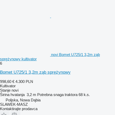
novi Bomet U725/1 3,2m ząb
sprężynowy kultivator
6
Bomet U725/1 3,2m ząb sprężynowy
998,60 €
4.300 PLN
Kultivator
Stanje
novi
Širina hvatanja
3,2 m
Potrebna snaga traktora
68 k.s.
Poljska, Nowa Dąbia
SLAWEK-MASZ
Kontaktirajte prodavca