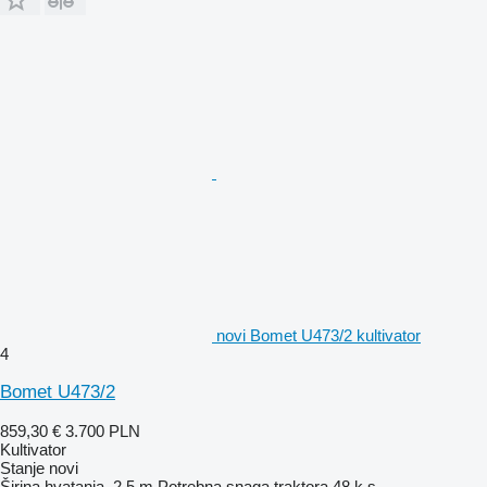
novi Bomet U473/2 kultivator
4
Bomet U473/2
859,30 €
3.700 PLN
Kultivator
Stanje
novi
Širina hvatanja
2,5 m
Potrebna snaga traktora
48 k.s.