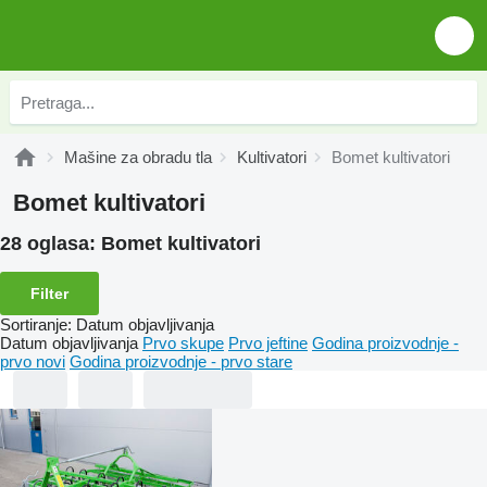
Mašine za obradu tla
Kultivatori
Bomet kultivatori
Bomet kultivatori
28 oglasa:
Bomet kultivatori
Filter
Sortiranje
:
Datum objavljivanja
Datum objavljivanja
Prvo skupe
Prvo jeftine
Godina proizvodnje -
prvo novi
Godina proizvodnje - prvo stare