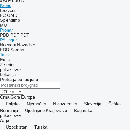
990
F-series
Krone
Easycut
FC
GMD
Splendimo
MU
Pronar
PDD
PDF
PDT
Pöttinger
Novacat
Novadisc
KDD
Samba
Talex
Extra
Z-series
prikaži sve
Lokacija
Pretraga po radijusu
Crna Gora
Evropa
Poljska
Njemačka
Nizozemska
Slovenija
Češka
Rumunija
Ujedinjeno Kraljevstvo
Bugarska
prikaži sve
Azija
Uzbekistan
Turska