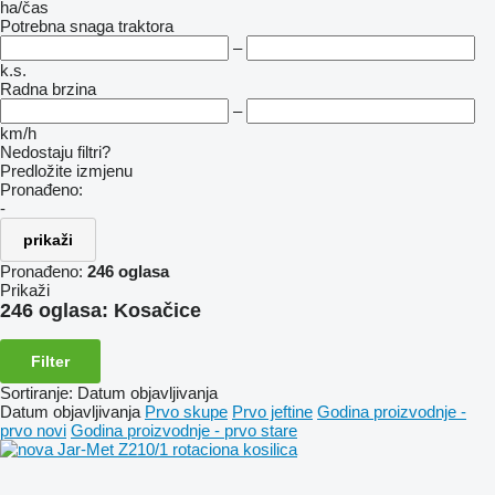
ha/čas
Potrebna snaga traktora
–
k.s.
Radna brzina
–
km/h
Nedostaju filtri?
Predložite izmjenu
Pronađeno:
-
prikaži
Pronađeno:
246 oglasa
Prikaži
246 oglasa:
Kosačice
Filter
Sortiranje
:
Datum objavljivanja
Datum objavljivanja
Prvo skupe
Prvo jeftine
Godina proizvodnje -
prvo novi
Godina proizvodnje - prvo stare