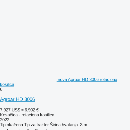
nova Agroar HD 3006 rotaciona
kosilica
6
Agroar HD 3006
7.927 US$
≈ 6.902 €
Kosačica - rotaciona kosilica
2022
Tip
okačena
Tip
za traktor
Širina hvatanja
3 m