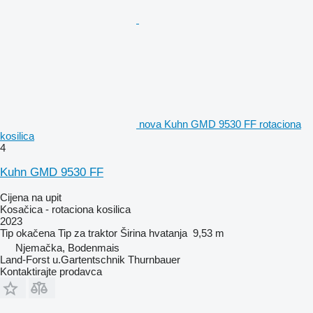
nova Kuhn GMD 9530 FF rotaciona
kosilica
4
Kuhn GMD 9530 FF
Cijena na upit
Kosačica - rotaciona kosilica
2023
Tip
okačena
Tip
za traktor
Širina hvatanja
9,53 m
Njemačka, Bodenmais
Land-Forst u.Gartentschnik Thurnbauer
Kontaktirajte prodavca