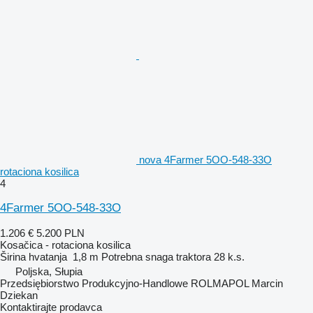
nova 4Farmer 5OO-548-33O
rotaciona kosilica
4
4Farmer 5OO-548-33O
1.206 €
5.200 PLN
Kosačica - rotaciona kosilica
Širina hvatanja
1,8 m
Potrebna snaga traktora
28 k.s.
Poljska, Słupia
Przedsiębiorstwo Produkcyjno-Handlowe ROLMAPOL Marcin
Dziekan
Kontaktirajte prodavca