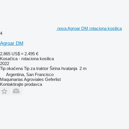
nova Agroar DM rotaciona kosilica
4
Agroar DM
2.865 US$
≈ 2.495 €
Kosačica - rotaciona kosilica
2022
Tip
okačena
Tip
za traktor
Širina hvatanja
2 m
Argentina, San Francisco
Maquinarias Agroviales Geferlist
Kontaktirajte prodavca