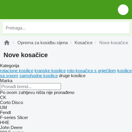
Oprema za kosidbu sijena
Kosačice
Nove kosačice
Nove kosačice
Kategorija
rotacione kosilice
kranske kosilice
roto-kosačice s gnječilom
kosilice
sa srpom
samohodne kosilice
druge kosilice
Marka
Po ovom zahtjevu ništa nije pronađeno
CK
Corto
Disco
UM
Fendt
F-series
Slicer
HHE
John Deere