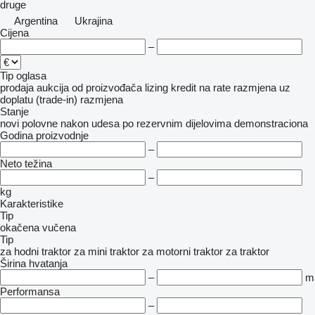
druge
Argentina
Ukrajina
Cijena
–
Tip oglasa
prodaja
aukcija
od proizvođača
lizing
kredit
na rate
razmjena uz
doplatu (trade-in)
razmjena
Stanje
novi
polovne
nakon udesa
po rezervnim dijelovima
demonstraciona
Godina proizvodnje
–
Neto težina
–
kg
Karakteristike
Tip
okačena
vučena
Tip
za hodni traktor
za mini traktor
za motorni traktor
za traktor
Širina hvatanja
–
m
Performansa
–