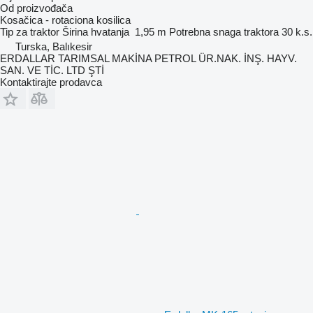
Od proizvođača
Kosačica - rotaciona kosilica
Tip
za traktor
Širina hvatanja
1,95 m
Potrebna snaga traktora
30 k.s.
Turska, Balıkesir
ERDALLAR TARIMSAL MAKİNA PETROL ÜR.NAK. İNŞ. HAYV.
SAN. VE TİC. LTD ŞTİ
Kontaktirajte prodavca