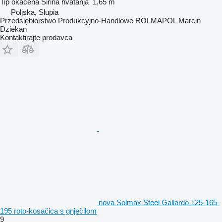
Tip
okačena
Širina hvatanja
1,65 m
Poljska, Słupia
Przedsiębiorstwo Produkcyjno-Handlowe ROLMAPOL Marcin
Dziekan
Kontaktirajte prodavca
nova Solmax Steel Gallardo 125-165-
195 roto-kosačica s gnječilom
9