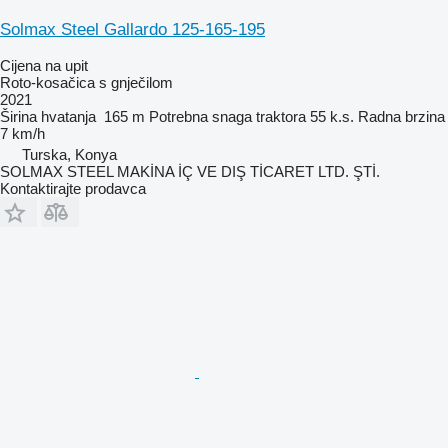
Solmax Steel Gallardo 125-165-195
Cijena na upit
Roto-kosačica s gnječilom
2021
Širina hvatanja
165 m
Potrebna snaga traktora
55 k.s.
Radna brzina
7 km/h
Turska, Konya
SOLMAX STEEL MAKİNA İÇ VE DIŞ TİCARET LTD. ŞTİ.
Kontaktirajte prodavca