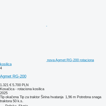
nova Agmet RG-200 rotaciona
kosilica
4
Agmet RG-200
1.321 €
5.700 PLN
Kosačica - rotaciona kosilica
2025
Tip
okačena
Tip
za traktor
Širina hvatanja
1,96 m
Potrebna snaga
traktora
50 k.s.
Poljska, Słupia