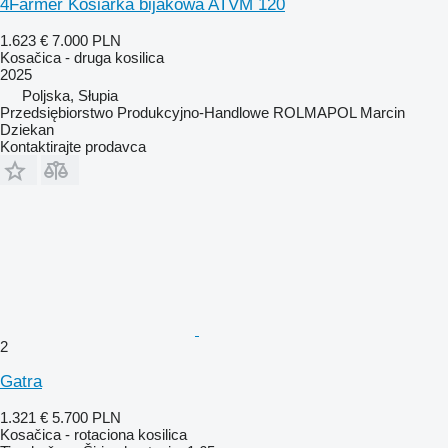
4Farmer Kosiarka bijakowa ATVM 120
1.623 €
7.000 PLN
Kosačica - druga kosilica
2025
Poljska, Słupia
Przedsiębiorstwo Produkcyjno-Handlowe ROLMAPOL Marcin
Dziekan
Kontaktirajte prodavca
2
Gatra
1.321 €
5.700 PLN
Kosačica - rotaciona kosilica