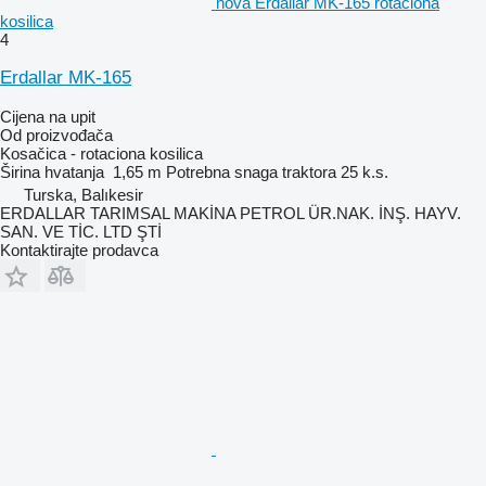
nova Erdallar MK-165 rotaciona
kosilica
4
Erdallar MK-165
Cijena na upit
Od proizvođača
Kosačica - rotaciona kosilica
Širina hvatanja
1,65 m
Potrebna snaga traktora
25 k.s.
Turska, Balıkesir
ERDALLAR TARIMSAL MAKİNA PETROL ÜR.NAK. İNŞ. HAYV.
SAN. VE TİC. LTD ŞTİ
Kontaktirajte prodavca