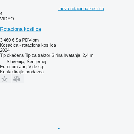
nova rotaciona kosilica
4
VIDEO
Rotaciona kosilica
3.460 €
Sa PDV-om
Kosačica - rotaciona kosilica
2024
Tip
okačena
Tip
za traktor
Širina hvatanja
2,4 m
Slovenija, Šentjernej
Eurocom Jurij Vide s.p.
Kontaktirajte prodavca