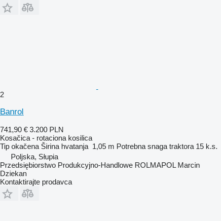
2
Banrol
741,90 €
3.200 PLN
Kosačica - rotaciona kosilica
Tip
okačena
Širina hvatanja
1,05 m
Potrebna snaga traktora
15 k.s.
Poljska, Słupia
Przedsiębiorstwo Produkcyjno-Handlowe ROLMAPOL Marcin
Dziekan
Kontaktirajte prodavca