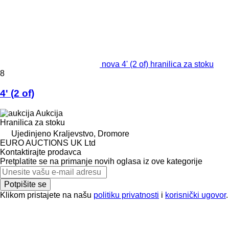
nova 4' (2 of) hranilica za stoku
8
4' (2 of)
Aukcija
Hranilica za stoku
Ujedinjeno Kraljevstvo, Dromore
EURO AUCTIONS UK Ltd
Kontaktirajte prodavca
Pretplatite se na primanje novih oglasa iz ove kategorije
Potpišite se
Klikom pristajete na našu
politiku privatnosti
i
korisnički ugovor
.