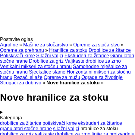
Postavite oglas
Agroline
»
Mašine za stočarstvo
»
Opreme za stočarstvo
»
Opreme za prehranu
»
Hranilice za stoku
Drobilice za žitarice
Potiskivači krme
Silažni valjci
Ekstruderi za žitarice
Granulatori
stočne hrane
Drobilice za griz
Valjkaste drobilice za zrno
Vertikalni mikseri za stočnu hranu
Samohodne mješalice za
stočnu hranu
Sjeckalice slame
Horizontalni mikseri za stoćnu
hranu
Rezači silaže
Opreme za mužu
Ograde za životinje
Strugači za đubrivo
»
Nove hranilice za stoku
»
Nove hranilice za stoku
Kategorija
drobilice za žitarice
potiskivači krme
ekstruderi za žitarice
granulatori stočne hrane
silažni valjci
hranilice za stoku
drobilice za griz
valjkaste drobilice za zrno
linije za proizvodnju