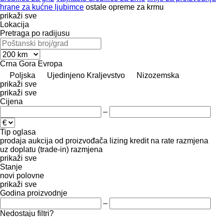
hrane za kućne ljubimce
ostale opreme za krmu
prikaži sve
Lokacija
Pretraga po radijusu
Crna Gora
Evropa
Poljska
Ujedinjeno Kraljevstvo
Nizozemska
prikaži sve
prikaži sve
Cijena
–
Tip oglasa
prodaja
aukcija
od proizvođača
lizing
kredit
na rate
razmjena
uz doplatu (trade-in)
razmjena
prikaži sve
Stanje
novi
polovne
prikaži sve
Godina proizvodnje
–
Nedostaju filtri?