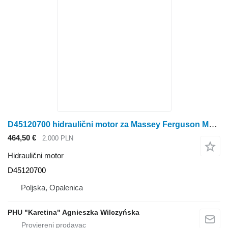
D45120700 hidraulični motor za Massey Ferguson Massey Fergusson MF 30 32 kombajna za žito
464,50 €
2.000 PLN
Hidraulični motor
D45120700
Poljska, Opalenica
PHU "Karetina" Agnieszka Wilczyńska