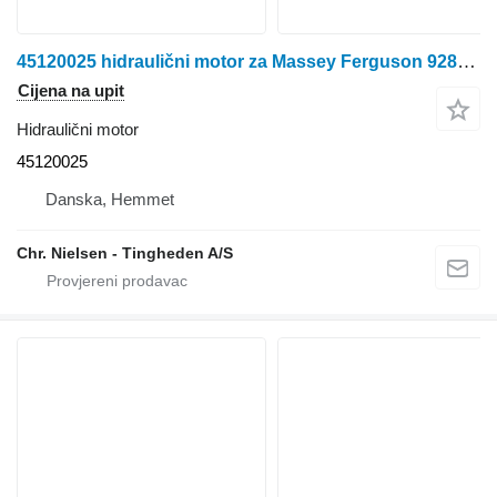
45120025 hidraulični motor za Massey Ferguson 9280 kombajna za žito
Cijena na upit
Hidraulični motor
45120025
Danska, Hemmet
Chr. Nielsen - Tingheden A/S