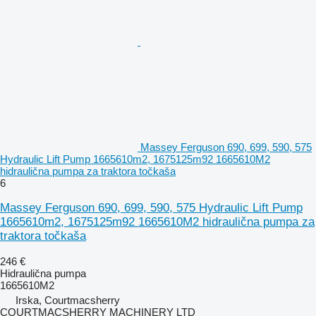
Massey Ferguson 690, 699, 590, 575
Hydraulic Lift Pump 1665610m2, 1675125m92 1665610M2
hidraulična pumpa za traktora točkaša
6
Massey Ferguson 690, 699, 590, 575 Hydraulic Lift Pump
1665610m2, 1675125m92 1665610M2 hidraulična pumpa za
traktora točkaša
246 €
Hidraulična pumpa
1665610M2
Irska, Courtmacsherry
COURTMACSHERRY MACHINERY LTD