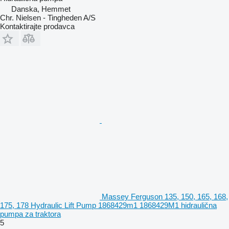
Danska, Hemmet
Chr. Nielsen - Tingheden A/S
Kontaktirajte prodavca
Massey Ferguson 135, 150, 165, 168,
175, 178 Hydraulic Lift Pump 1868429m1 1868429M1 hidraulična
pumpa za traktora
5