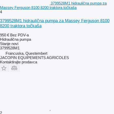
3799528M1 hidraulična pumpa za
Massey Ferguson 8100 8200 traktora točkaša
4
3799528M1 hidraulična pumpa za Massey Ferguson 8100
8200 traktora točkaša
950 €
Bez PDV-a
Hidraulična pumpa
Stanje
novi
3799528M1
Francuska, Questembert
JACOPIN EQUIPEMENTS AGRICOLES
Kontaktirajte prodavca
2