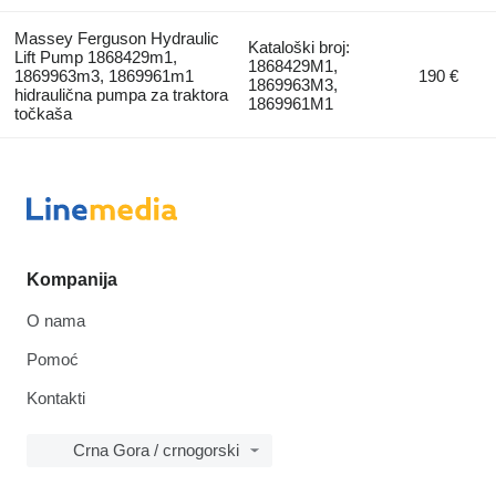
Massey Ferguson Hydraulic
Kataloški broj:
Lift Pump 1868429m1,
1868429M1,
1869963m3, 1869961m1
190 €
1869963M3,
hidraulična pumpa za traktora
1869961M1
točkaša
Kompanija
O nama
Pomoć
Kontakti
Crna Gora / crnogorski