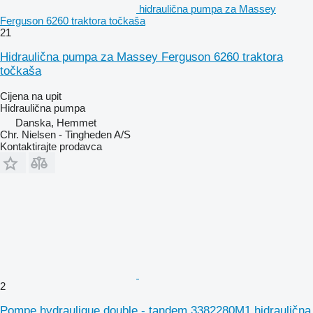
hidraulična pumpa za Massey
Ferguson 6260 traktora točkaša
21
Hidraulična pumpa za Massey Ferguson 6260 traktora
točkaša
Cijena na upit
Hidraulična pumpa
Danska, Hemmet
Chr. Nielsen - Tingheden A/S
Kontaktirajte prodavca
2
Pompe hydraulique double - tandem 3382280M1 hidraulična