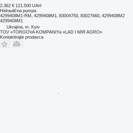
2.362 €
121.500 UAH
Hidraulična pumpa
4299408M1-RM, 4299408M1, 83004750, 83027660, 4299408M2
4299408M1
Ukrajina, m. Kyiv
TOV «TORGOVA KOMPANIYa «LAD I MIR AGRO»
Kontaktirajte prodavca