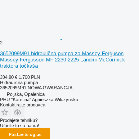
2
3652099M91 hidraulična pumpa za Massey Ferguson
Massey Fergusson MF 2230 2225 Landini McCormick
traktora točkaša
394,80 €
1.700 PLN
Hidraulična pumpa
3652099M91 NOWA GWARANCJA
Poljska, Opalenica
PHU "Karetina" Agnieszka Wilczyńska
Kontaktirajte prodavca
Prodajete tehniku?
Učinite to sa nama!
Postavite oglas