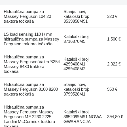
Hidraulična pumpa za
Stanje: novi,
Massey Ferguson 104 20
kataloški broj:
320 €
traktora točkaša
3539858M91
LS load sensing 110 l / mn
Kataloški broj:
hidraulična pumpa za Massey
1.500 €
3716370M5
Ferguson traktora točkaša
Hidraulična pumpa za
Kataloški broj:
Massey Ferguson Valtra S354
4299408M1
2.322 €
Massey 8480 traktora
4299408M2
točkaša
Hidraulična pumpa za
Stanje: novi,
Massey Ferguson 8100 8200
kataloški broj:
950 €
traktora točkaša
3799528M1
Hidraulična pumpa za
Massey Ferguson Massey
Kataloški broj:
Fergusson MF 2230 2225
3652099M91 NOWA
394,80 €
Landini McCormick traktora
GWARANCJA
točkaša