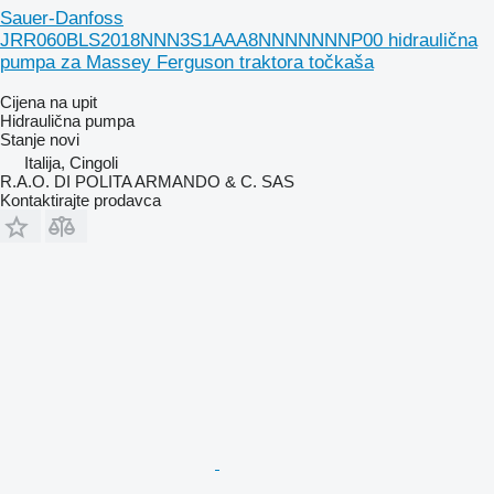
Sauer-Danfoss
JRR060BLS2018NNN3S1AAA8NNNNNNNP00 hidraulična
pumpa za Massey Ferguson traktora točkaša
Cijena na upit
Hidraulična pumpa
Stanje
novi
Italija, Cingoli
R.A.O. DI POLITA ARMANDO & C. SAS
Kontaktirajte prodavca