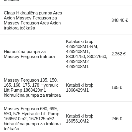
Claas Hidraulična pumpa Ares
Axion Massey Ferguson za
348,40 €
Massey Ferguson Ares Axion
traktora točkaša
Kataloški broj:
4299408M1-RM,
Hidraulična pumpa za
4299408M1,
2.362 €
Massey Ferguson traktora
83004750, 83027660,
4299408M2
4299408M1
Massey Ferguson 135, 150,
165, 168, 175, 178 Hydraulic
Kataloški broj:
195 €
Lift Pump 1868429m1
1868429M1
hidraulična pumpa za traktora
Massey Ferguson 690, 699,
590, 575 Hydraulic Lift Pump
Kataloški broj:
1665610m2, 1675125m92
246 €
1665610M2
hidraulična pumpa za traktora
točkaša