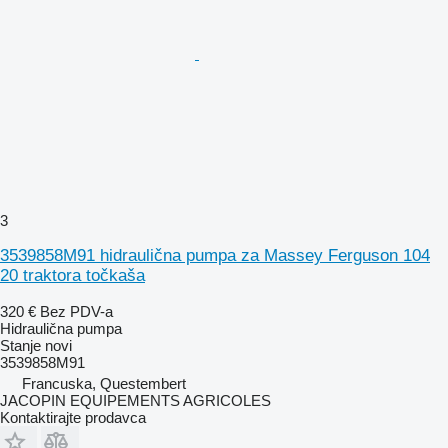
3
3539858M91 hidraulična pumpa za Massey Ferguson 104
20 traktora točkaša
320 €
Bez PDV-a
Hidraulična pumpa
Stanje
novi
3539858M91
Francuska, Questembert
JACOPIN EQUIPEMENTS AGRICOLES
Kontaktirajte prodavca