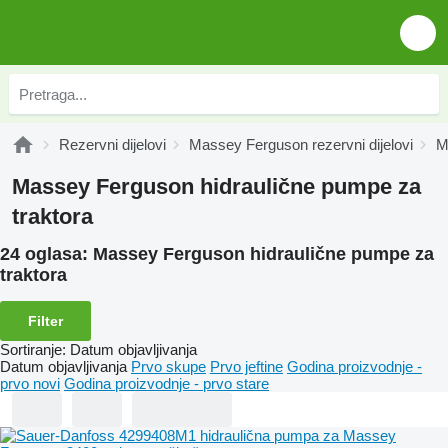
Rezervni dijelovi
Massey Ferguson rezervni dijelovi
M
Massey Ferguson hidraulične pumpe za
traktora
24 oglasa:
Massey Ferguson hidraulične pumpe za
traktora
Filter
Sortiranje
:
Datum objavljivanja
Datum objavljivanja
Prvo skupe
Prvo jeftine
Godina proizvodnje -
prvo novi
Godina proizvodnje - prvo stare