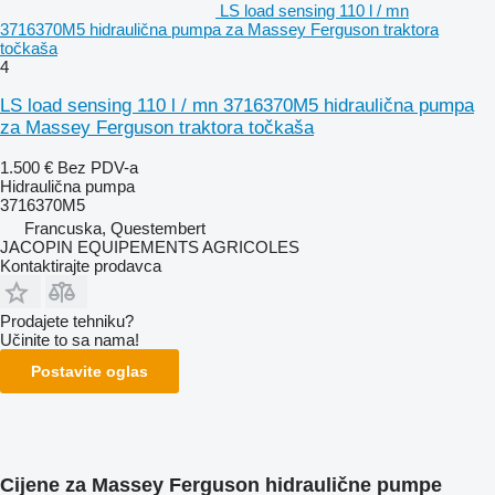
LS load sensing 110 l / mn
3716370M5 hidraulična pumpa za Massey Ferguson traktora
točkaša
4
LS load sensing 110 l / mn 3716370M5 hidraulična pumpa
za Massey Ferguson traktora točkaša
1.500 €
Bez PDV-a
Hidraulična pumpa
3716370M5
Francuska, Questembert
JACOPIN EQUIPEMENTS AGRICOLES
Kontaktirajte prodavca
Prodajete tehniku?
Učinite to sa nama!
Postavite oglas
Cijene za Massey Ferguson hidraulične pumpe