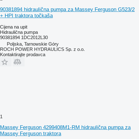
90381894 hidraulična pumpa za Massey Ferguson G523/2
+ HPI traktora točkaša
Cijena na upit
Hidraulična pumpa
90381894 1DC2012L30
Poljska, Tarnowskie Góry
ROCH POWER HYDRAULICS Sp. z o.o.
Kontaktirajte prodavca
1
Massey Ferguson 4299408M1-RM hidraulična pumpa za
Massey Ferguson traktora