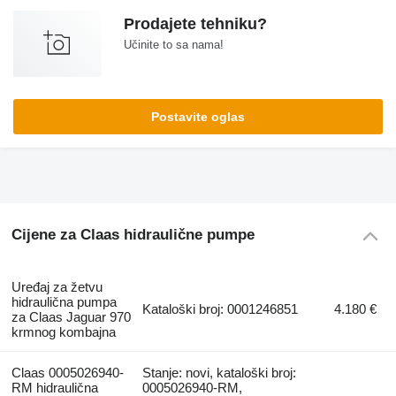
Prodajete tehniku?
Učinite to sa nama!
Postavite oglas
Cijene za Claas hidraulične pumpe
Uređaj za žetvu
hidraulična pumpa
Kataloški broj: 0001246851
4.180 €
za Claas Jaguar 970
krmnog kombajna
Claas 0005026940-
Stanje: novi, kataloški broj:
RM hidraulična
0005026940-RM,