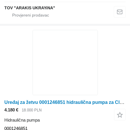
TOV "ARAKIS UKRAYiNA"
Uređaj za žetvu 0001246851 hidraulična pumpa za Claas Jaguar 970 krmnog kombajna
4.180 €
18.000 PLN
Hidraulična pumpa
0001246851