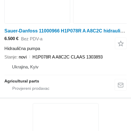
Sauer-Danfoss 11000966 H1P078R A A8C2C hidraulična pumpa za Claas kombajna za žito
6.500 €
Bez PDV-a
Hidraulična pumpa
Stanje
novi
H1P078R A A8C2C CLAAS 1303893
Ukrajina, Kyiv
Agricultural parts