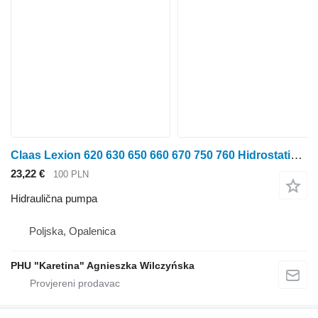
Claas Lexion 620 630 650 660 670 750 760 Hidrostatička hidraulična pumpa za Claas Lexion 620 kombajna za žito
23,22 €
100 PLN
Hidraulična pumpa
Poljska, Opalenica
PHU "Karetina" Agnieszka Wilczyńska