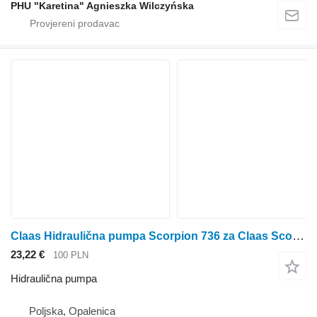
PHU "Karetina" Agnieszka Wilczyńska
Claas Hidraulična pumpa Scorpion 736 za Claas Scorpion 736 kombajna za žito
23,22 €
100 PLN
Hidraulična pumpa
Poljska, Opalenica