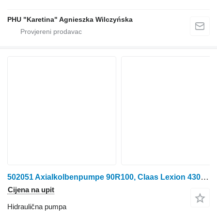
PHU "Karetina" Agnieszka Wilczyńska
502051 Axialkolbenpumpe 90R100, Claas Lexion 430/420 hidraulična pumpa za Claas 90R100 kombajna za žito
Cijena na upit
Hidraulična pumpa