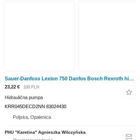
Sauer-Danfoss Lexion 750 Danfos Bosch Rexroth hidraulična pumpa KRR045DECD2NN za Claas Lexion 750 kombajna za žito
23,22 €
100 PLN
Hidraulična pumpa
KRR045DECD2NN 83024430
Poljska, Opalenica
PHU "Karetina" Agnieszka Wilczyńska