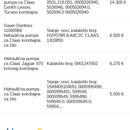
pumpa za Claas
0501.219.091, 0005026940,
14.300 €
Cerikh Lexion,
5026940, 000502694.0,
Tucano kombajna
502694.0 0005026940
Sauer-Danfoss
11000966
Stanje: novi, kataloški broj:
hidraulična pumpa
H1P078R A A8C2C CLAAS
6.500 €
za Claas kombajna
1303893
za žito
Hidraulična pumpa
za Claas Jaguar 970
Kataloški broj: 0001247002
6.270 €
krmnog kombajna
Stanje: novi, kataloški broj:
1549405104051 0005995490;
Hidraulična pumpa
0005995491; 599549;
za Claas kombajna
5.500 €
000599549; 5995490;
za žito
599549.0; 000599549.0;
59954;...