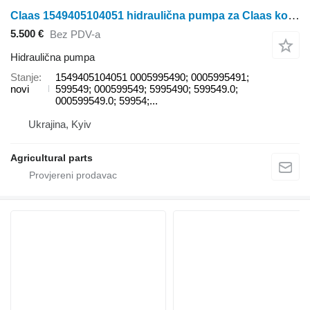
Claas 1549405104051 hidraulična pumpa za Claas kombajna za žito
5.500 €
Bez PDV-a
Hidraulična pumpa
Stanje
1549405104051 0005995490; 0005995491;
novi
599549; 000599549; 5995490; 599549.0;
000599549.0; 59954;...
Ukrajina, Kyiv
Agricultural parts