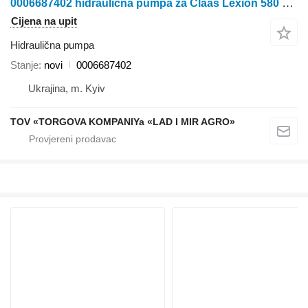
0006687402 hidraulična pumpa za Claas Lexion 580 kombajna za žito
Cijena na upit
Hidraulična pumpa
Stanje
novi
0006687402
Ukrajina, m. Kyiv
TOV «TORGOVA KOMPANIYa «LAD I MIR AGRO»