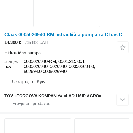
Claas 0005026940-RM hidraulična pumpa za Claas Cerikh Lexion, Tucano kombajna
14.300 €
735.800 UAH
Hidraulična pumpa
Stanje
0005026940-RM, 0501.219.091,
novi
0005026940, 5026940, 000502694.0,
502694.0 0005026940
Ukrajina, m. Kyiv
TOV «TORGOVA KOMPANIYa «LAD I MIR AGRO»