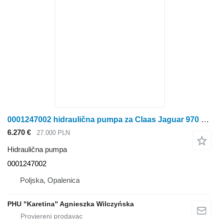
0001247002 hidraulična pumpa za Claas Jaguar 970 krmnog kombajna
6.270 €
27.000 PLN
Hidraulična pumpa
0001247002
Poljska, Opalenica
PHU "Karetina" Agnieszka Wilczyńska