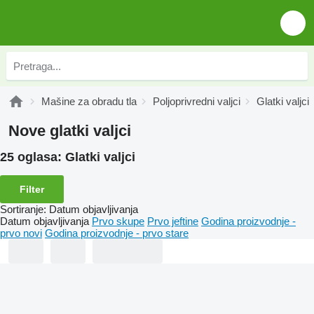
Mašine za obradu tla
Poljoprivredni valjci
Glatki valjci
Nove glatki valjci
25 oglasa:
Glatki valjci
Filter
Sortiranje
:
Datum objavljivanja
Datum objavljivanja
Prvo skupe
Prvo jeftine
Godina proizvodnje -
prvo novi
Godina proizvodnje - prvo stare