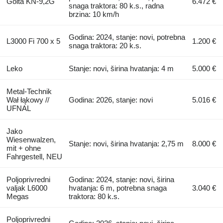
Golta KN-9,2G
6.472 €
snaga traktora: 80 k.s., radna
brzina: 10 km/h
Godina: 2024, stanje: novi, potrebna
L3000 Fi 700 x 5
1.200 €
snaga traktora: 20 k.s.
Leko
Stanje: novi, širina hvatanja: 4 m
5.000 €
Metal-Technik
Wał łąkowy //
Godina: 2026, stanje: novi
5.016 €
UFNAL
Jako
Wiesenwalzen,
Stanje: novi, širina hvatanja: 2,75 m
8.000 €
mit + ohne
Fahrgestell, NEU
Poljoprivredni
Godina: 2024, stanje: novi, širina
valjak L6000
hvatanja: 6 m, potrebna snaga
3.040 €
Megas
traktora: 80 k.s.
Poljoprivredni