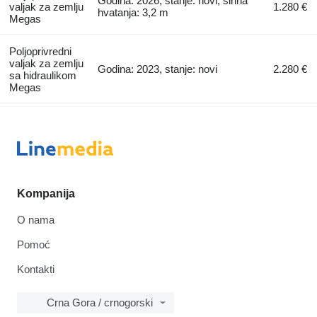
Godina: 2026, stanje: novi, širina
valjak za zemlju
1.280 €
hvatanja: 3,2 m
Megas
Poljoprivredni
valjak za zemlju
Godina: 2023, stanje: novi
2.280 €
sa hidraulikom
Megas
Kompanija
O nama
Pomoć
Kontakti
Crna Gora / crnogorski