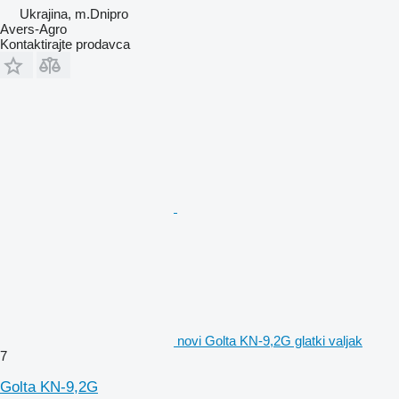
Ukrajina, m.Dnipro
Avers-Agro
Kontaktirajte prodavca
novi Golta KN-9,2G glatki valjak
7
Golta KN-9,2G