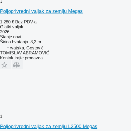
3
Poljoprivredni valjak za zemlju Megas
1.280 €
Bez PDV-a
Glatki valjak
2026
Stanje
novi
Širina hvatanja
3,2 m
Hrvatska, Gostović
TOMISLAV ABRAMOVIĆ
Kontaktirajte prodavca
1
Poljoprivredni valjak za zemlju L2500 Megas