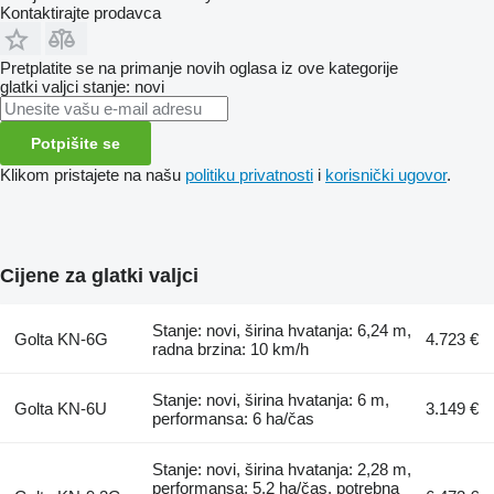
Kontaktirajte prodavca
Pretplatite se na primanje novih oglasa iz ove kategorije
glatki valjci
stanje: novi
Potpišite se
Klikom pristajete na našu
politiku privatnosti
i
korisnički ugovor
.
Cijene za glatki valjci
Stanje: novi, širina hvatanja: 6,24 m,
Golta KN-6G
4.723 €
radna brzina: 10 km/h
Stanje: novi, širina hvatanja: 6 m,
Golta KN-6U
3.149 €
performansa: 6 ha/čas
Stanje: novi, širina hvatanja: 2,28 m,
performansa: 5,2 ha/čas, potrebna