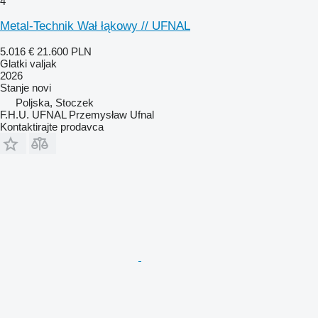
4
Metal-Technik Wał łąkowy // UFNAL
5.016 €
21.600 PLN
Glatki valjak
2026
Stanje
novi
Poljska, Stoczek
F.H.U. UFNAL Przemysław Ufnal
Kontaktirajte prodavca