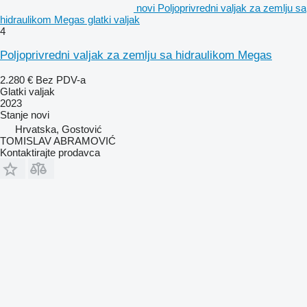
novi Poljoprivredni valjak za zemlju sa
hidraulikom Megas glatki valjak
4
Poljoprivredni valjak za zemlju sa hidraulikom Megas
2.280 €
Bez PDV-a
Glatki valjak
2023
Stanje
novi
Hrvatska, Gostović
TOMISLAV ABRAMOVIĆ
Kontaktirajte prodavca