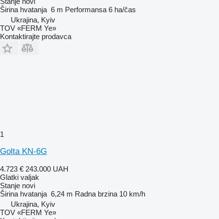
Stanje
novi
Širina hvatanja
6 m
Performansa
6 ha/čas
Ukrajina, Kyiv
TOV «FERM Ye»
Kontaktirajte prodavca
1
Golta KN-6G
4.723 €
243.000 UAH
Glatki valjak
Stanje
novi
Širina hvatanja
6,24 m
Radna brzina
10 km/h
Ukrajina, Kyiv
TOV «FERM Ye»