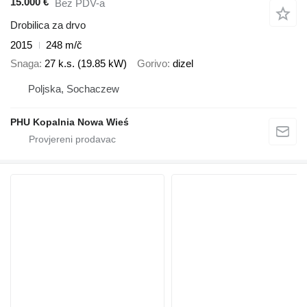
15.000 €
Bez PDV-a
Drobilica za drvo
2015
248 m/č
Snaga
27 k.s. (19.85 kW)
Gorivo
dizel
Poljska, Sochaczew
PHU Kopalnia Nowa Wieś