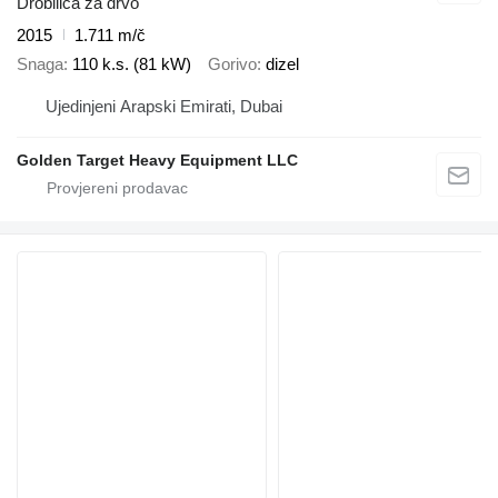
Drobilica za drvo
2015
1.711 m/č
Snaga
110 k.s. (81 kW)
Gorivo
dizel
Ujedinjeni Arapski Emirati, Dubai
Golden Target Heavy Equipment LLC