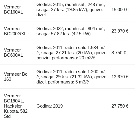
Godina: 2015, radnih sati: 248 m/č,
Vermeer
snaga: 27 k.s. (19.85 kW), gorivo:
15.000 €
BC160XL
dizel
Vermeer
Godina: 2022, radnih sati: 804 m/č,
23.970 €
BC200GXL
snaga: 57.82 k.s. (42.5 kW)
Godina: 2011, radnih sati: 1.534 m/
Vermeer
č, snaga: 27.21 k.s. (20 kW), gorivo:
8.750 €
BC600XL
benzin, performansa: 20 m3/č
Godina: 2011, radnih sati: 1.200 m/
Vermeer Bc
č, snaga: 29 k.s. (21.32 kW), gorivo:
13.670 €
160
dizel, performansa: 5 m3/č
Vermeer
BC190XL,
Häcksler,
Godina: 2019
27.750 €
Kubota, 582
Std