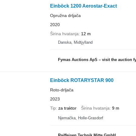
Einböck 1200 Aerostar-Exact
Opružna drljača
2020
Širina hvatanja
12 m
Danska, Midtjylland
Fymas Auctions ApS – visit the auction 
Einböck ROTARYSTAR 900
Roto-drljača
2023
Tip
za traktor
Širina hvatanja
9 m
Njemačka, Holle-Grasdorf
Raiffeisen Technik Mitte GmbH