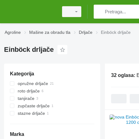
Agroline
Mašine za obradu tla
Drljače
Einböck drljače
Einböck drljače
Kategorija
32 oglasa:
E
opružne drljače
roto drljače
tanjirače
zupčaste drljače
stazne drljače
Marka