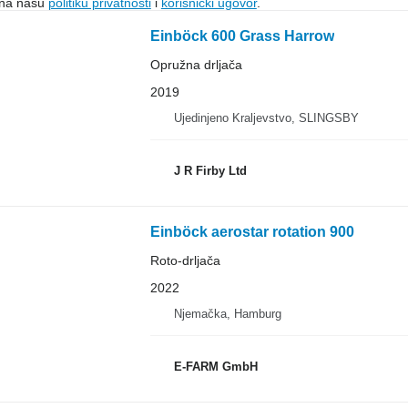
e na našu
politiku privatnosti
i
korisnički ugovor
.
Einböck 600 Grass Harrow
Opružna drljača
2019
Ujedinjeno Kraljevstvo, SLINGSBY
J R Firby Ltd
Einböck aerostar rotation 900
Roto-drljača
2022
Njemačka, Hamburg
E-FARM GmbH