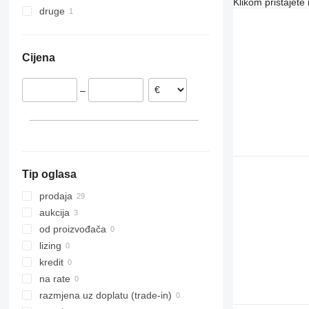
Klikom pristajet
druge
Njemačka
Slovačka
Ukrajina
Francuska
Cijena
Danska
Ujedinjeno Kraljevstvo
–
Austrija
Tip oglasa
prodaja
aukcija
od proizvođača
lizing
kredit
na rate
razmjena uz doplatu (trade-in)