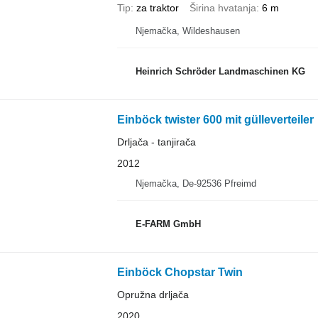
Tip
za traktor
Širina hvatanja
6 m
Njemačka, Wildeshausen
Heinrich Schröder Landmaschinen KG
Einböck twister 600 mit gülleverteiler
Drljača - tanjirača
2012
Njemačka, De-92536 Pfreimd
E-FARM GmbH
Einböck Chopstar Twin
Opružna drljača
2020