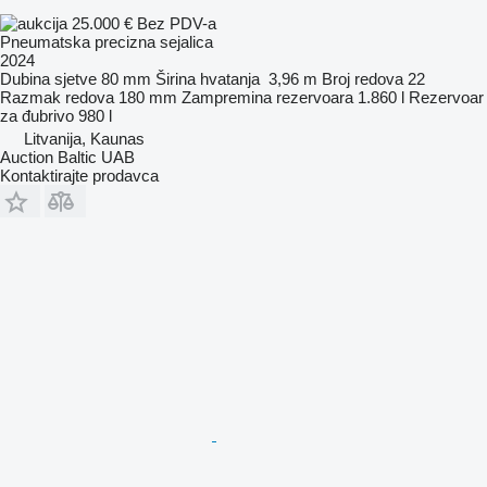
25.000 €
Bez PDV-a
Pneumatska precizna sejalica
2024
Dubina sjetve
80 mm
Širina hvatanja
3,96 m
Broj redova
22
Razmak redova
180 mm
Zampremina rezervoara
1.860 l
Rezervoar
za đubrivo
980 l
Litvanija, Kaunas
Auction Baltic UAB
Kontaktirajte prodavca