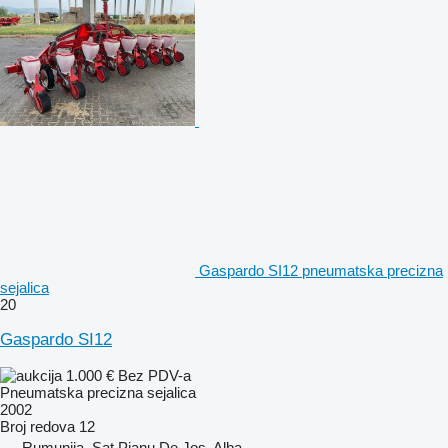
Gaspardo SI12 pneumatska precizna
sejalica
20
Gaspardo SI12
1.000 €
Bez PDV-a
Pneumatska precizna sejalica
2002
Broj redova
12
Rumunija, Sat Pianu De Jos, Alba