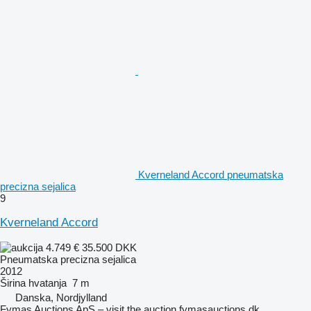
Kverneland Accord pneumatska
precizna sejalica
9
Kverneland Accord
4.749 €
35.500 DKK
Pneumatska precizna sejalica
2012
Širina hvatanja
7 m
Danska, Nordjylland
Fymas Auctions ApS – visit the auction fymasauctions.dk