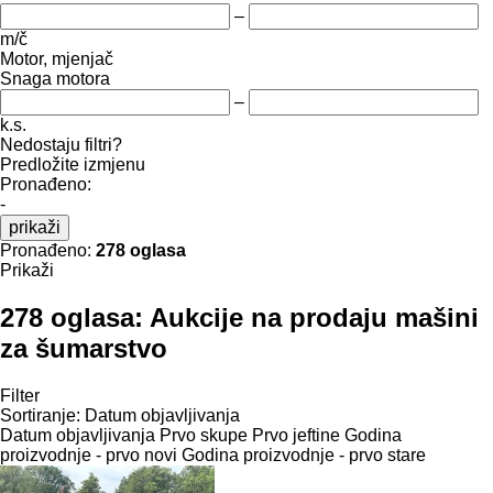
–
m/č
Motor, mjenjač
Snaga motora
–
k.s.
Nedostaju filtri?
Predložite izmjenu
Pronađeno:
-
prikaži
Pronađeno:
278 oglasa
Prikaži
278 oglasa:
Aukcije na prodaju mašini
za šumarstvo
Filter
Sortiranje
:
Datum objavljivanja
Datum objavljivanja
Prvo skupe
Prvo jeftine
Godina
proizvodnje - prvo novi
Godina proizvodnje - prvo stare