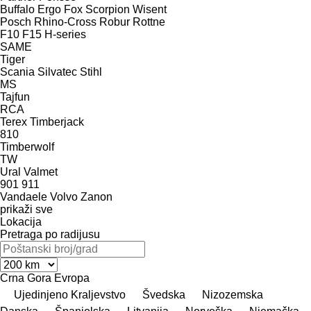
Buffalo
Ergo
Fox
Scorpion
Wisent
Posch
Rhino-Cross
Robur
Rottne
F10
F15
H-series
SAME
Tiger
Scania
Silvatec
Stihl
MS
Tajfun
RCA
Terex
Timberjack
810
Timberwolf
TW
Ural
Valmet
901
911
Vandaele
Volvo
Zanon
prikaži sve
Lokacija
Pretraga po radijusu
Crna Gora
Evropa
Ujedinjeno Kraljevstvo
Švedska
Nizozemska