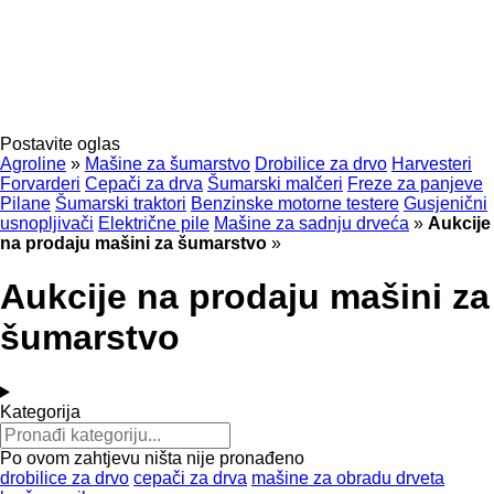
Postavite oglas
Agroline
»
Mašine za šumarstvo
Drobilice za drvo
Harvesteri
Forvarderi
Cepači za drva
Šumarski malčeri
Freze za panjeve
Pilane
Šumarski traktori
Benzinske motorne testere
Gusjenični
usnopljivači
Električne pile
Mašine za sadnju drveća
»
Aukcije
na prodaju mašini za šumarstvo
»
Aukcije na prodaju mašini za
šumarstvo
Kategorija
Po ovom zahtjevu ništa nije pronađeno
drobilice za drvo
cepači za drva
mašine za obradu drveta