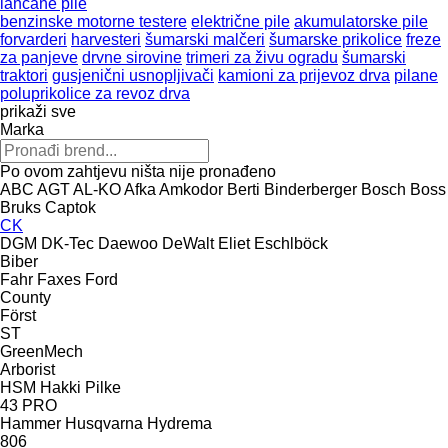
lančane pile
benzinske motorne testere
električne pile
akumulatorske pile
forvarderi
harvesteri
šumarski malčeri
šumarske prikolice
freze
za panjeve
drvne sirovine
trimeri za živu ogradu
šumarski
traktori
gusjenični usnopljivači
kamioni za prijevoz drva
pilane
poluprikolice za revoz drva
prikaži sve
Marka
Po ovom zahtjevu ništa nije pronađeno
ABC
AGT
AL-KO
Afka
Amkodor
Berti
Binderberger
Bosch
Boss
Bruks
Captok
CK
DGM
DK-Tec
Daewoo
DeWalt
Eliet
Eschlböck
Biber
Fahr
Faxes
Ford
County
Först
ST
GreenMech
Arborist
HSM
Hakki Pilke
43 PRO
Hammer
Husqvarna
Hydrema
806