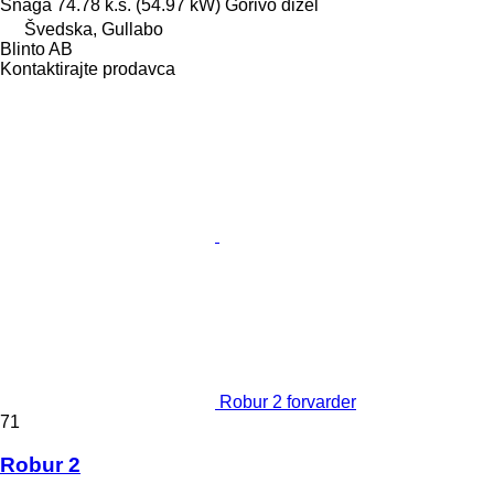
Snaga
74.78 k.s. (54.97 kW)
Gorivo
dizel
Švedska, Gullabo
Blinto AB
Kontaktirajte prodavca
Robur 2 forvarder
71
Robur 2