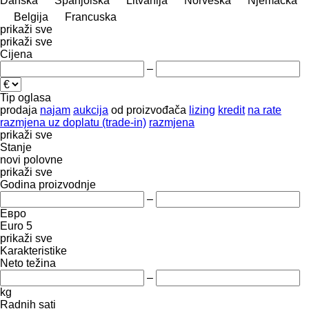
Danska
Španjolska
Litvanija
Norveška
Njemačka
Belgija
Francuska
prikaži sve
prikaži sve
Cijena
–
Tip oglasa
prodaja
najam
aukcija
od proizvođača
lizing
kredit
na rate
razmjena uz doplatu (trade-in)
razmjena
prikaži sve
Stanje
novi
polovne
prikaži sve
Godina proizvodnje
–
Евро
Euro 5
prikaži sve
Karakteristike
Neto težina
–
kg
Radnih sati