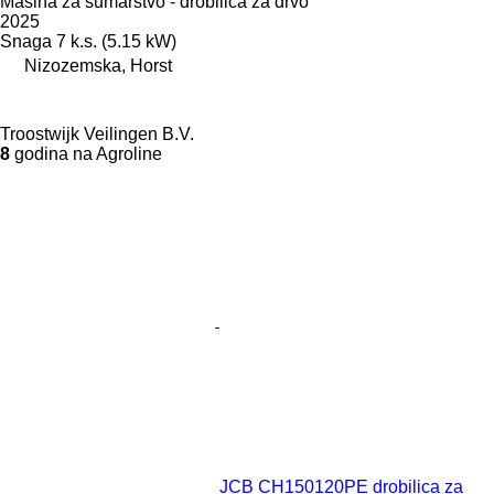
Mašina za šumarstvo - drobilica za drvo
2025
Snaga
7 k.s. (5.15 kW)
Nizozemska, Horst
Troostwijk Veilingen B.V.
8
godina na Agroline
JCB CH150120PE drobilica za