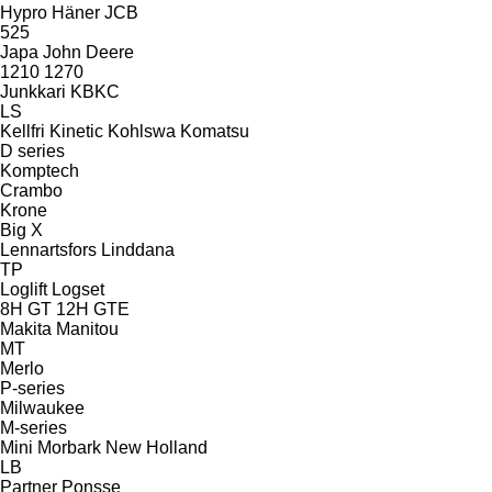
Hypro
Häner
JCB
525
Japa
John Deere
1210
1270
Junkkari
KBKC
LS
Kellfri
Kinetic
Kohlswa
Komatsu
D series
Komptech
Crambo
Krone
Big X
Lennartsfors
Linddana
TP
Loglift
Logset
8H GT
12H GTE
Makita
Manitou
MT
Merlo
P-series
Milwaukee
M-series
Mini
Morbark
New Holland
LB
Partner
Ponsse