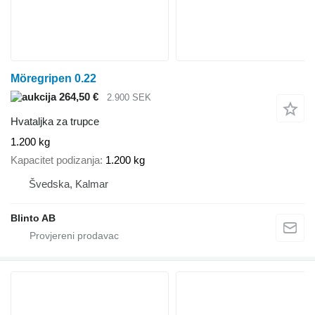
Möregripen 0.22
264,50 €
2.900 SEK
Hvataljka za trupce
1.200 kg
Kapacitet podizanja
1.200 kg
Švedska, Kalmar
Blinto AB