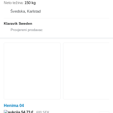
Neto težina
150 kg
Švedska, Karlstad
Klaravik Sweden
Henima 04
54,73 €
600 SEK