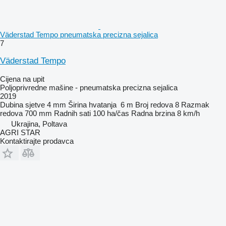
Väderstad Tempo pneumatska precizna sejalica
7
Väderstad Tempo
Cijena na upit
Poljoprivredne mašine - pneumatska precizna sejalica
2019
Dubina sjetve
4 mm
Širina hvatanja
6 m
Broj redova
8
Razmak
redova
700 mm
Radnih sati
100 ha/čas
Radna brzina
8 km/h
Ukrajina, Poltava
AGRI STAR
Kontaktirajte prodavca