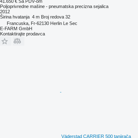
41.650 €
Sa PDV-om
Poljoprivredne mašine - pneumatska precizna sejalica
2012
Širina hvatanja
4 m
Broj redova
32
Francuska, Fr-62130 Herlin Le Sec
E-FARM GmbH
Kontaktirajte prodavca
Väderstad CARRIER 500 tanjirača