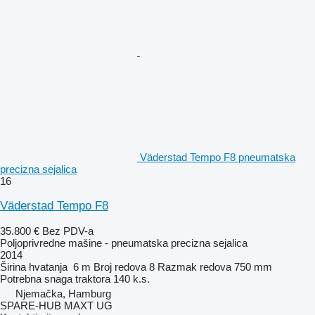
Väderstad Tempo F8 pneumatska
precizna sejalica
16
Väderstad Tempo F8
35.800 €
Bez PDV-a
Poljoprivredne mašine - pneumatska precizna sejalica
2014
Širina hvatanja
6 m
Broj redova
8
Razmak redova
750 mm
Potrebna snaga traktora
140 k.s.
Njemačka, Hamburg
SPARE-HUB MAXT UG