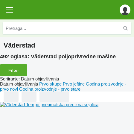
Väderstad
492 oglasa:
Väderstad poljoprivredne mašine
Filter
Sortiranje
:
Datum objavljivanja
Datum objavljivanja
Prvo skupe
Prvo jeftine
Godina proizvodnje -
prvo novi
Godina proizvodnje - prvo stare