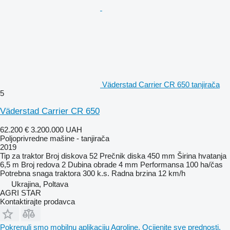
Väderstad Carrier CR 650 tanjirača
5
Väderstad Carrier CR 650
62.200 €
3.200.000 UAH
Poljoprivredne mašine - tanjirača
2019
Tip
za traktor
Broj diskova
52
Prečnik diska
450 mm
Širina hvatanja
6,5 m
Broj redova
2
Dubina obrade
4 mm
Performansa
100 ha/čas
Potrebna snaga traktora
300 k.s.
Radna brzina
12 km/h
Ukrajina, Poltava
AGRI STAR
Kontaktirajte prodavca
Pokrenuli smo mobilnu aplikaciju Agroline. Ocijenite sve prednosti.